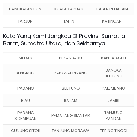
PANGKALAN BUN
KUALA KAPUAS
PASER PENAJAM
TARJUN
TAPIN
KATINGAN
Kota Yang Kami Jangkau Di Provinsi Sumatra
Barat, Sumatra Utara, dan Sekitarnya
MEDAN
PEKANBARU
BANDA ACEH
BANGKA
BENGKULU
PANGKAL PINANG
BELITUNG
PADANG
BELITUNG
PALEMBANG
RIAU
BATAM
JAMBI
PADANG
TANJUNG
PEMATANG SIANTAR
SIDEMPUAN
PANDAN
GUNUNG SITOLI
TANJUNG MORAWA
TEBING TINGGI