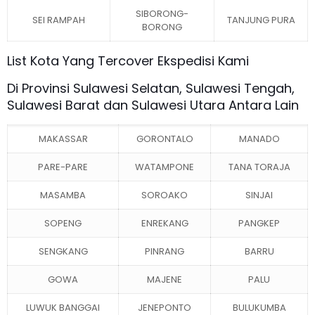
SIBORONG-
SEI RAMPAH
TANJUNG PURA
BORONG
List Kota Yang Tercover Ekspedisi Kami
Di Provinsi Sulawesi Selatan, Sulawesi Tengah,
Sulawesi Barat dan Sulawesi Utara Antara Lain
MAKASSAR
GORONTALO
MANADO
PARE-PARE
WATAMPONE
TANA TORAJA
MASAMBA
SOROAKO
SINJAI
SOPENG
ENREKANG
PANGKEP
SENGKANG
PINRANG
BARRU
GOWA
MAJENE
PALU
LUWUK BANGGAI
JENEPONTO
BULUKUMBA