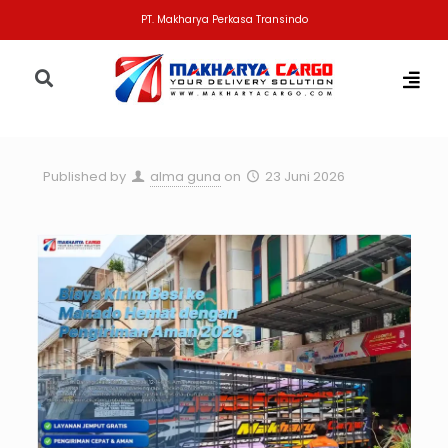
PT. Makharya Perkasa Transindo
Published by
alma guna
on
23 Juni 2026