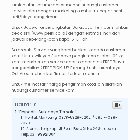
jumlah atau volume besar mohon hubungi customer
service atau dengan marketing kami untuk negosisasi
tarif/biaya pengiriman.
Untuk Jadwal keberangkatan Surabaya-Ternate silahkan
cek disini (www.pelni.co.id) dengan estimasi hari dari
jadwal keberangkatan kapal 5-6 Hari.
Salah satu Service yang kami berikan kepada customer
kami Untuk wilayah Surabaya pengiriman di atas 100 kg
kami memberikan service door to door atau FREE Biaya
pengambilan ( FREE PICK-UP Barang ) untuk surabaya
Out Area mohon konfirmasi terlebih dahulu.
Untuk melihat tarif harga pengiriman kota lain silahkan
hubungi customer service kami.
Daftar Isi
“Ekspedisi Surabaya Ternate”
Kontak Marketing: 0878-5328-0202 / 0821-4088-
2020
Alamat Lengkap: Jl. Setro Baru XI No 24 Surabaya |
Telp. 031-99921804