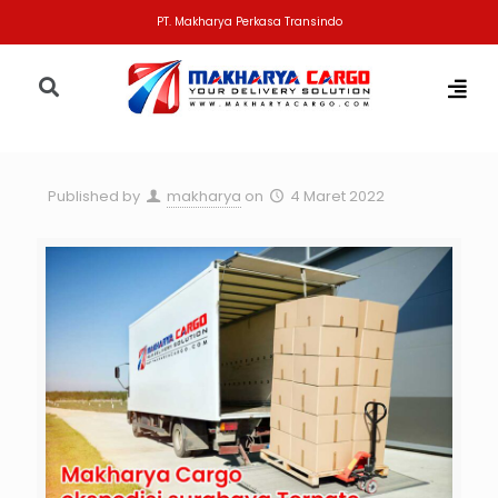
PT. Makharya Perkasa Transindo
Published by
makharya
on
4 Maret 2022