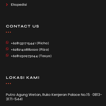
Ekspedisi
CONTACT US
+6281331715441 (Richa)
+6282140882020 (Riza)
+6281230973044 (Tasya)
LOKASI KAMI
Putro Agung Wetan, Ruko Kenjeran Palace No.15 · 0813-
3171-5441