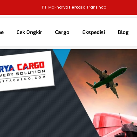
PT. Makharya Perkasa Transindo
me
Cek Ongkir
Cargo
Ekspedisi
Blog