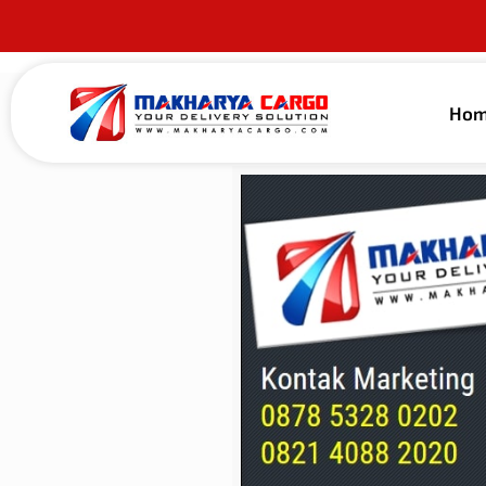
Ho
Published by
makharya
on
4 Januari 2022