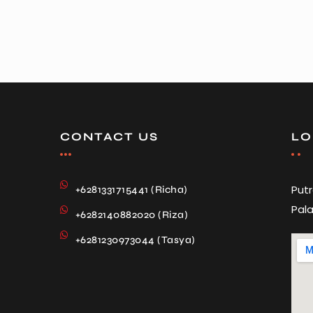
CONTACT US
LO
Put
+6281331715441 (Richa)
Pala
+6282140882020 (Riza)
+6281230973044 (Tasya)