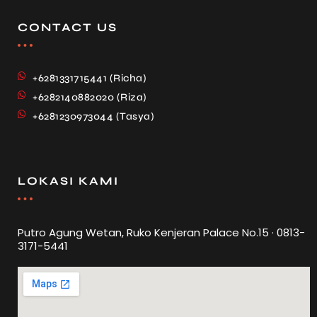
CONTACT US
+6281331715441 (Richa)
+6282140882020 (Riza)
+6281230973044 (Tasya)
LOKASI KAMI
Putro Agung Wetan, Ruko Kenjeran Palace No.15 · 0813-
3171-5441