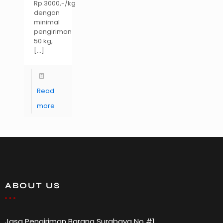
Rp.3000,-/kg
dengan
minimal
pengiriman
50 kg,
[…]
Read
more
ABOUT US
Jasa Pengiriman Barang Surabaya No #1