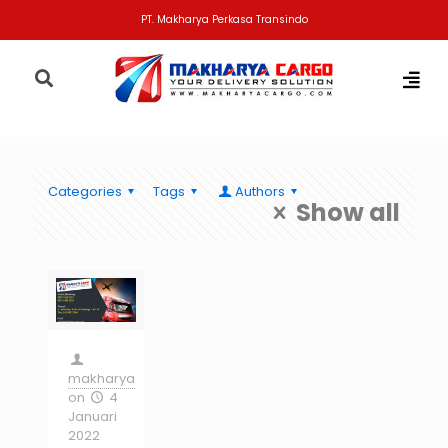
PT. Makharya Perkasa Transindo
Categories
Tags
Authors
Show all
makharya
on
4
Januari
2022