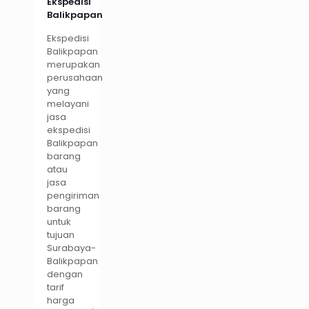
Ekspedisi
Balikpapan
Ekspedisi
Balikpapan
merupakan
perusahaan
yang
melayani
jasa
ekspedisi
Balikpapan
barang
atau
jasa
pengiriman
barang
untuk
tujuan
Surabaya-
Balikpapan
dengan
tarif
harga