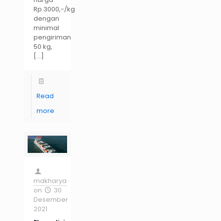
Rp.3000,-/kg
dengan
minimal
pengiriman
50 kg,
[…]
Read
more
makharya
on
30
Desember
2021