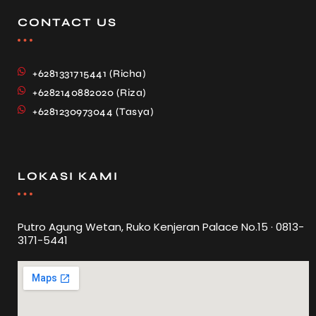
CONTACT US
+6281331715441 (Richa)
+6282140882020 (Riza)
+6281230973044 (Tasya)
LOKASI KAMI
Putro Agung Wetan, Ruko Kenjeran Palace No.15 · 0813-
3171-5441