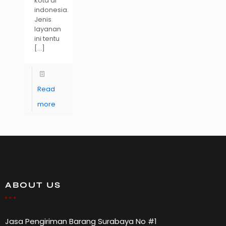
kota di
indonesia.
Jenis
layanan
ini tentu
[…]
Read
more
ABOUT US
Jasa Pengiriman Barang Surabaya No #1