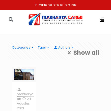
PT. Makharya Perkasa Transindo
Categories
Tags
Authors
Show all
makharya
on
24
Agustus
2021