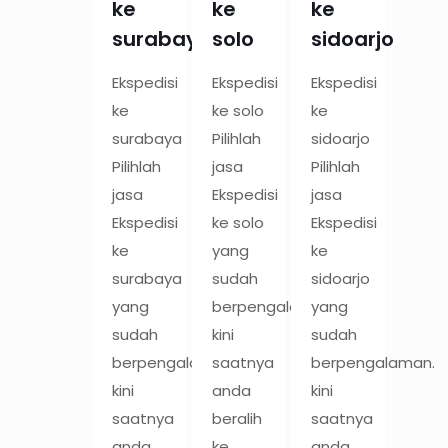
ke
ke
ke
surabaya
solo
sidoarjo
Ekspedisi
Ekspedisi
Ekspedisi
ke
ke solo
ke
surabaya
Pilihlah
sidoarjo
Pilihlah
jasa
Pilihlah
jasa
Ekspedisi
jasa
Ekspedisi
ke solo
Ekspedisi
ke
yang
ke
surabaya
sudah
sidoarjo
yang
berpengalaman.
yang
sudah
kini
sudah
berpengalaman.
saatnya
berpengalaman.
kini
anda
kini
saatnya
beralih
saatnya
anda
ke
anda