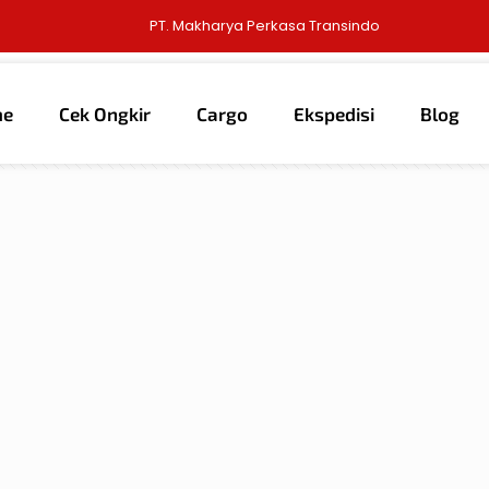
PT. Makharya Perkasa Transindo
me
Cek Ongkir
Cargo
Ekspedisi
Blog
thors