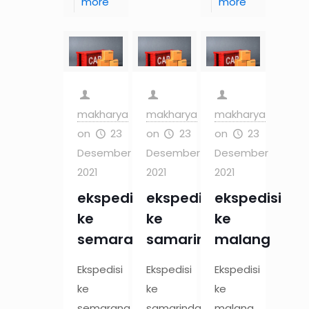
more
more
makharya
makharya
makharya
on
23
on
23
on
23
Desember
Desember
Desember
2021
2021
2021
ekspedisi
ekspedisi
ekspedisi
ke
ke
ke
semarang
samarinda
malang
Ekspedisi
Ekspedisi
Ekspedisi
ke
ke
ke
semarang
samarinda
malang