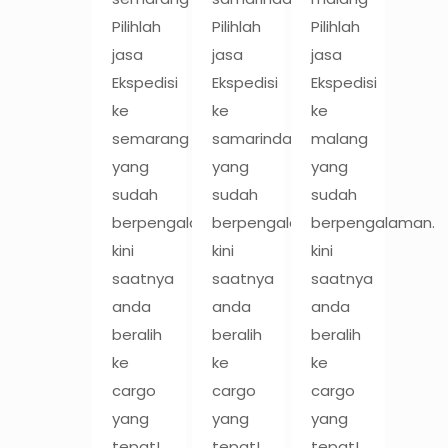
Pilihlah
Pilihlah
Pilihlah
jasa
jasa
jasa
Ekspedisi
Ekspedisi
Ekspedisi
ke
ke
ke
semarang
samarinda
malang
yang
yang
yang
sudah
sudah
sudah
berpengalaman.
berpengalaman.
berpengalaman.
kini
kini
kini
saatnya
saatnya
saatnya
anda
anda
anda
beralih
beralih
beralih
ke
ke
ke
cargo
cargo
cargo
yang
yang
yang
tepat!
tepat!
tepat!