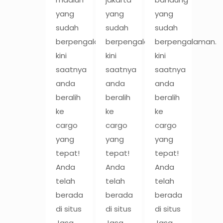
yang
yang
yang
sudah
sudah
sudah
berpengalaman.
berpengalaman.
berpengalaman.
kini
kini
kini
saatnya
saatnya
saatnya
anda
anda
anda
beralih
beralih
beralih
ke
ke
ke
cargo
cargo
cargo
yang
yang
yang
tepat!
tepat!
tepat!
Anda
Anda
Anda
telah
telah
telah
berada
berada
berada
di situs
di situs
di situs
Jasa
Jasa
Jasa