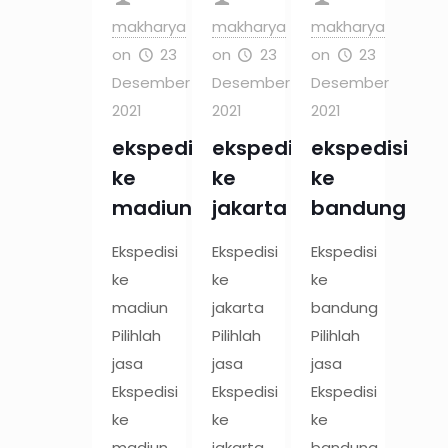
makharya
makharya
makharya
on
23
on
23
on
23
Desember
Desember
Desember
2021
2021
2021
ekspedisi
ekspedisi
ekspedisi
ke
ke
ke
madiun
jakarta
bandung
Ekspedisi
Ekspedisi
Ekspedisi
ke
ke
ke
madiun
jakarta
bandung
Pilihlah
Pilihlah
Pilihlah
jasa
jasa
jasa
Ekspedisi
Ekspedisi
Ekspedisi
ke
ke
ke
madiun
jakarta
bandung