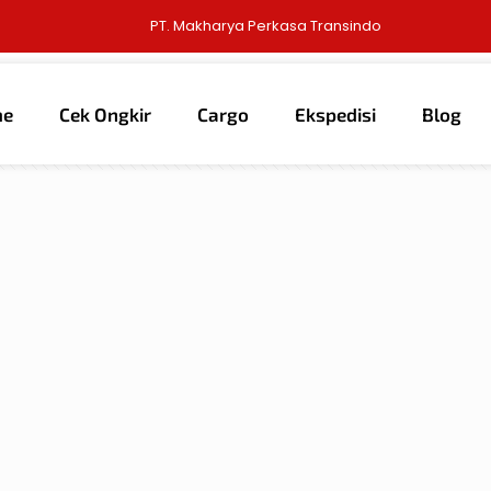
PT. Makharya Perkasa Transindo
me
Cek Ongkir
Cargo
Ekspedisi
Blog
thors