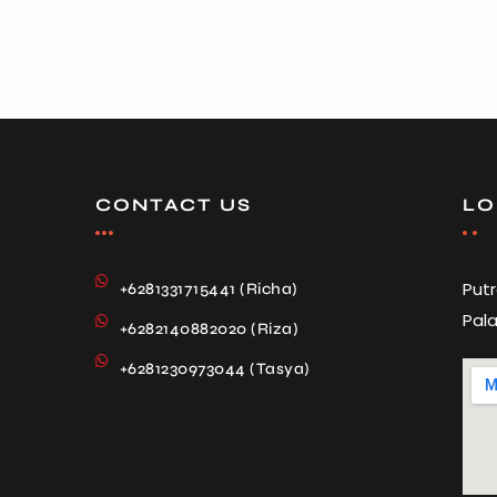
CONTACT US
LO
Put
+6281331715441 (Richa)
Pala
+6282140882020 (Riza)
+6281230973044 (Tasya)