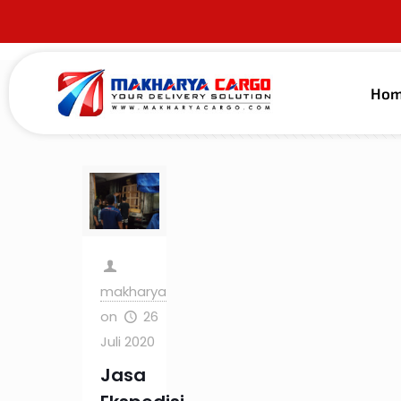
Ho
Filter by
Categories
Tags
Au
makharya
on
26
Juli 2020
Jasa