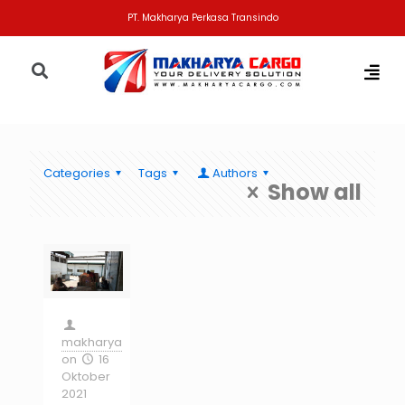
PT. Makharya Perkasa Transindo
Categories
Tags
Authors
Show all
makharya
on
16
Oktober
2021