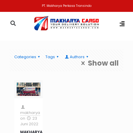
PT. Makharya Perkasa Transindo
Categories
Tags
Authors
Show all
makharya
on
23
Juni 2022
MAKHARYA