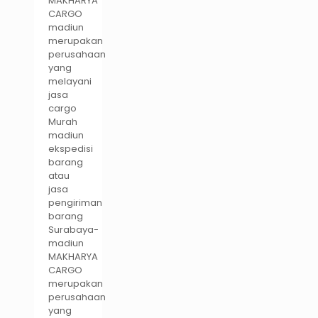
MAKHARYA
CARGO
madiun
merupakan
perusahaan
yang
melayani
jasa
cargo
Murah
madiun
ekspedisi
barang
atau
jasa
pengiriman
barang
Surabaya-
madiun
MAKHARYA
CARGO
merupakan
perusahaan
yang