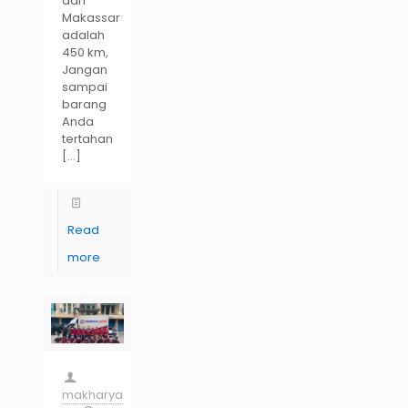
dan
Makassar
adalah
450 km,
Jangan
sampai
barang
Anda
tertahan
[…]
Read
more
makharya