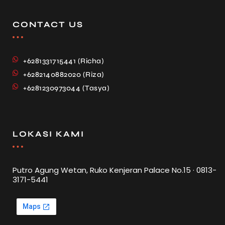
CONTACT US
+6281331715441 (Richa)
+6282140882020 (Riza)
+6281230973044 (Tasya)
LOKASI KAMI
Putro Agung Wetan, Ruko Kenjeran Palace No.15 · 0813-
3171-5441