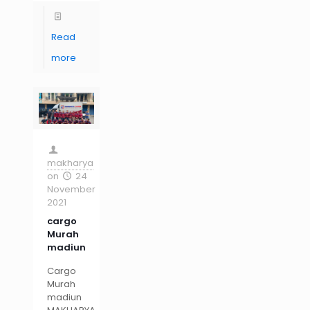
Read
more
makharya
on
24
November
2021
cargo
Murah
madiun
Cargo
Murah
madiun