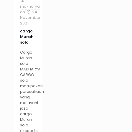
makharya
on
24
November
2021
cargo
Murah
solo
Cargo
Murah
solo
MAKHARYA
CARGO
solo
merupakan
perusahaan
yang
melayani
jasa
cargo
Murah
solo
ekspedisi