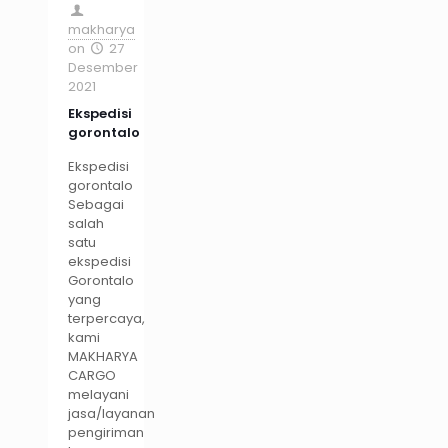
makharya
on
27
Desember
2021
Ekspedisi
gorontalo
Ekspedisi
gorontalo
Sebagai
salah
satu
ekspedisi
Gorontalo
yang
terpercaya,
kami
MAKHARYA
CARGO
melayani
jasa/layanan
pengiriman