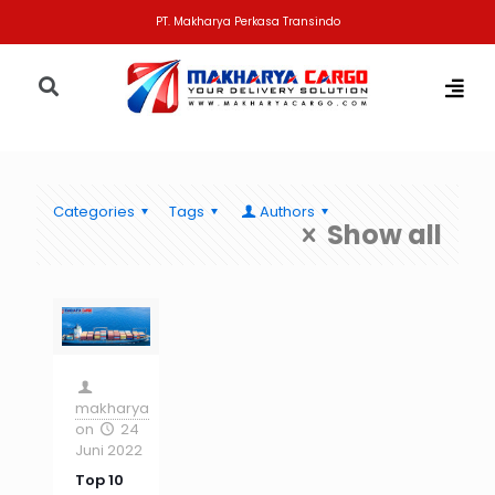
PT. Makharya Perkasa Transindo
Categories
Tags
Authors
Show all
makharya
on
24
Juni 2022
Top 10