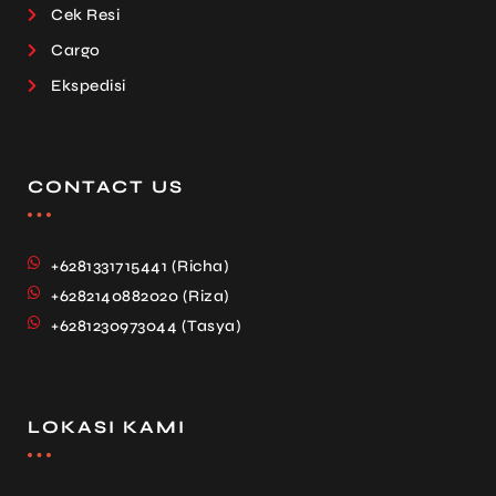
Cek Resi
Cargo
Ekspedisi
CONTACT US
+6281331715441 (Richa)
+6282140882020 (Riza)
+6281230973044 (Tasya)
LOKASI KAMI