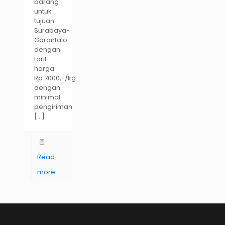
barang
untuk
tujuan
Surabaya-
Gorontalo
dengan
tarif
harga
Rp.7000,-/kg
dengan
minimal
pengiriman
[…]
Read
more