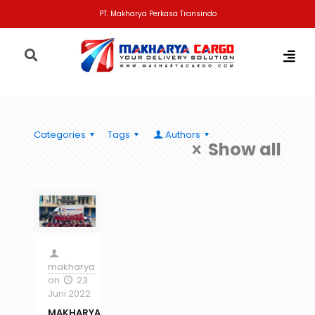
PT. Makharya Perkasa Transindo
Categories
Tags
Authors
Show all
makharya
on
23
Juni 2022
MAKHARYA