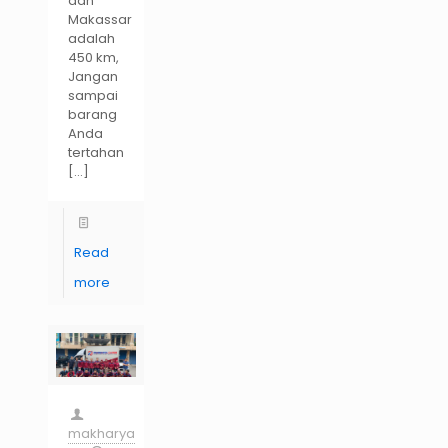
dan
Makassar
adalah
450 km,
Jangan
sampai
barang
Anda
tertahan
[…]
Read
more
makharya