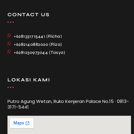
CONTACT US
+6281331715441 (Richa)
+6282140882020 (Riza)
+6281230973044 (Tasya)
LOKASI KAMI
Putro Agung Wetan, Ruko Kenjeran Palace No.15 · 0813-
3171-5441