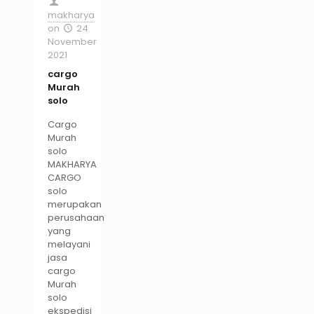
makharya
on
24
November
2021
cargo
Murah
solo
Cargo
Murah
solo
MAKHARYA
CARGO
solo
merupakan
perusahaan
yang
melayani
jasa
cargo
Murah
solo
ekspedisi