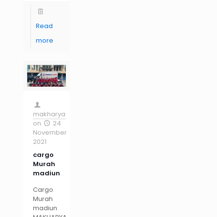
Read
more
makharya
on
24
November
2021
cargo
Murah
madiun
Cargo
Murah
madiun