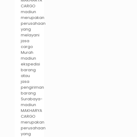
MAKHARYA
CARGO
madiun
merupakan
perusahaan
yang
melayani
jasa
cargo
Murah
madiun
ekspedisi
barang
atau
jasa
pengiriman
barang
Surabaya-
madiun
MAKHARYA
CARGO
merupakan
perusahaan
yang