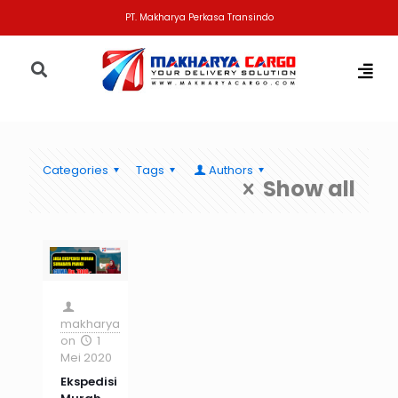
PT. Makharya Perkasa Transindo
Categories
Tags
Authors
Show all
makharya
on
1
Mei 2020
Ekspedisi