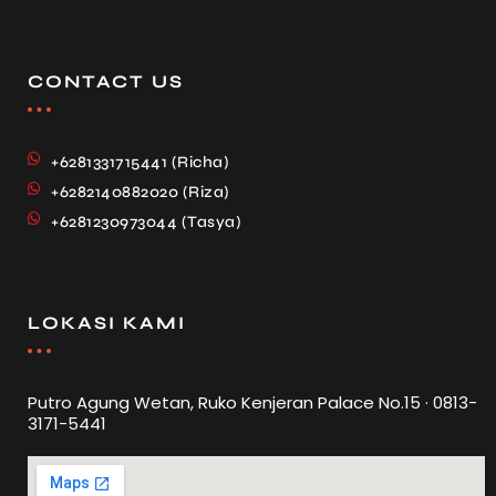
CONTACT US
+6281331715441 (Richa)
+6282140882020 (Riza)
+6281230973044 (Tasya)
LOKASI KAMI
Putro Agung Wetan, Ruko Kenjeran Palace No.15 · 0813-
3171-5441