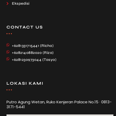
Ekspedisi
CONTACT US
+6281331715441 (Richa)
+6282140882020 (Riza)
+6281230973044 (Tasya)
LOKASI KAMI
Putro Agung Wetan, Ruko Kenjeran Palace No.15 · 0813-
3171-5441