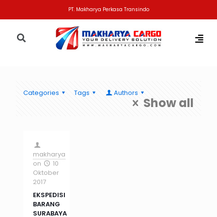
PT. Makharya Perkasa Transindo
Categories
Tags
Authors
Show all
makharya
on
10
Oktober
2017
EKSPEDISI
BARANG
SURABAYA