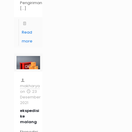
Pengiriman
[…]
Read
more
makharya
on
23
Desember
2021
ekspedisi
ke
malang
Ekspedisi