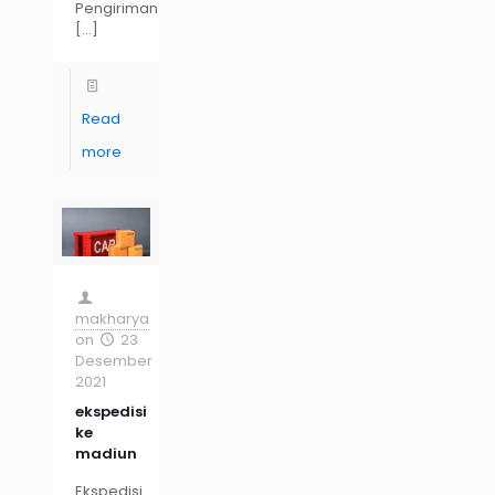
Pengiriman
[…]
Read
more
makharya
on
23
Desember
2021
ekspedisi
ke
madiun
Ekspedisi