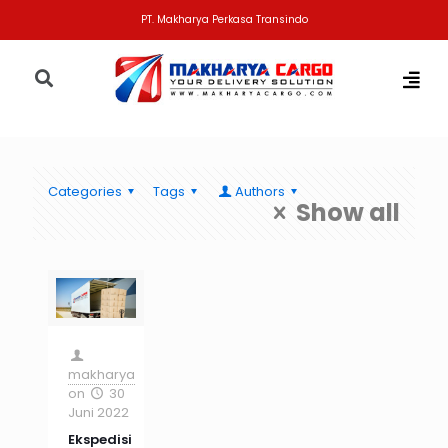
PT. Makharya Perkasa Transindo
Categories
Tags
Authors
Show all
makharya
on
30
Juni 2022
Ekspedisi