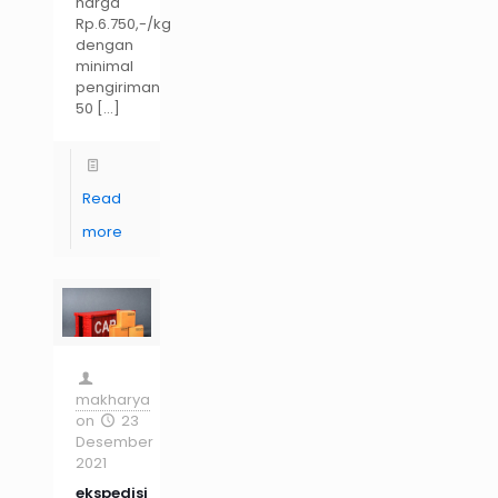
harga
Rp.6.750,-/kg
dengan
minimal
pengiriman
50
[…]
Read
more
makharya
on
23
Desember
2021
ekspedisi