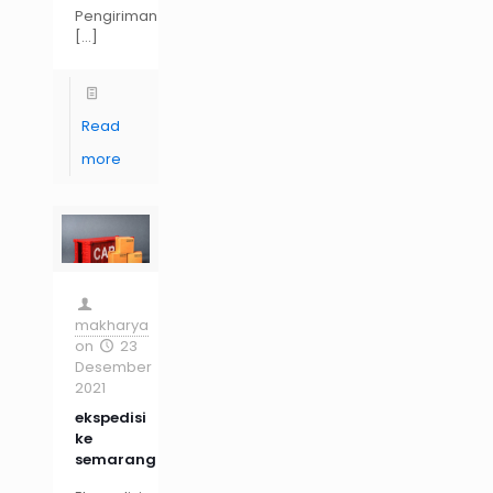
Pengiriman
[…]
Read
more
makharya
on
23
Desember
2021
ekspedisi
ke
semarang