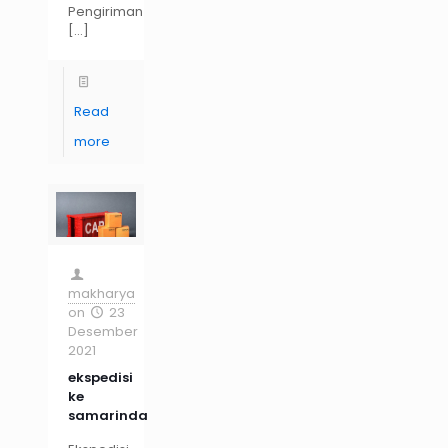
Pengiriman
[…]
Read
more
makharya
on
23
Desember
2021
ekspedisi
ke
samarinda