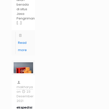
berada
di situs
Jasa
Pengiriman
[…]
Read
more
makharya
on
23
Desember
2021
ekspedisi