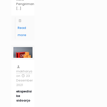
Pengiriman
[…]
Read
more
makharya
on
23
Desember
2021
ekspedisi
ke
sidoarjo