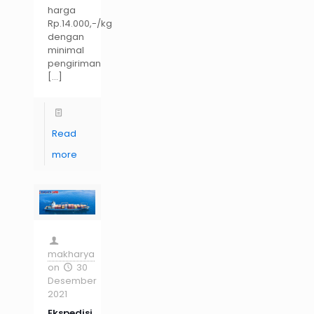
harga
Rp.14.000,-/kg
dengan
minimal
pengiriman
[…]
Read
more
makharya
on
30
Desember
2021
Ekspedisi