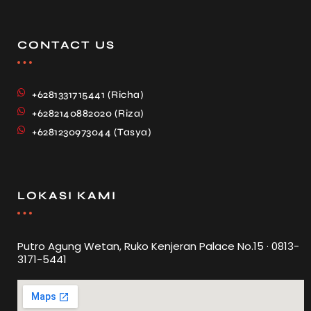
CONTACT US
+6281331715441 (Richa)
+6282140882020 (Riza)
+6281230973044 (Tasya)
LOKASI KAMI
Putro Agung Wetan, Ruko Kenjeran Palace No.15 · 0813-
3171-5441