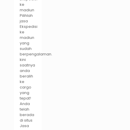
ke
madiun
Pilihlah
jasa
Ekspedisi
ke
madiun
yang
sudah
berpengalaman.
kini
saatnya
anda
beralih
ke
cargo
yang
tepat!
Anda
telah
berada
di situs
Jasa