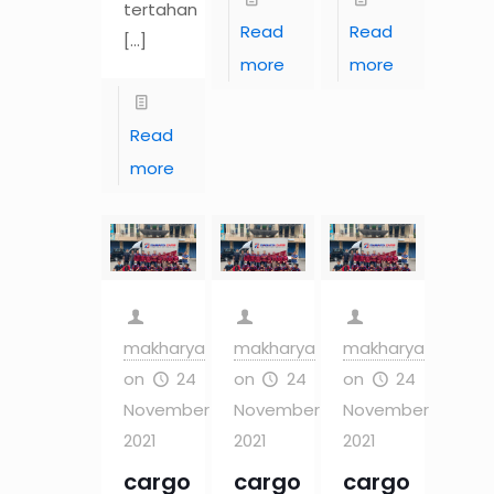
tertahan
Read
Read
[…]
more
more
Read
more
makharya
makharya
makharya
on
24
on
24
on
24
November
November
November
2021
2021
2021
cargo
cargo
cargo