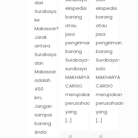
dari
ekspedisi
ekspedisi
Surabaya
barang
barang
ke
atau
atau
Makassar?
jasa
jasa
Jarak
pengiriman
pengiriman
antara
barang
barang
Surabaya
Surabaya-
Surabaya-
dan
surabaya
solo
Makassar
MAKHARYA
MAKHARYA
adalah
CARGO
CARGO
450
merupakan
merupakan
km,
perusahaan
perusahaan
Jangan
yang
yang
sampai
[…]
[…]
barang
Anda