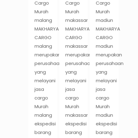
Cargo
Cargo
Cargo
Murah
Murah
Murah
malang
makassar
madiun
MAKHARYA
MAKHARYA
MAKHARYA
CARGO
CARGO
CARGO
malang
makassar
madiun
merupakan
merupakan
merupakan
perusahaan
perusahaan
perusahaan
yang
yang
yang
melayani
melayani
melayani
jasa
jasa
jasa
cargo
cargo
cargo
Murah
Murah
Murah
malang
makassar
madiun
ekspedisi
ekspedisi
ekspedisi
barang
barang
barang