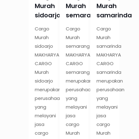
Murah
Murah
Murah
sidoarjo
semarang
samarinda
Cargo
Cargo
Cargo
Murah
Murah
Murah
sidoarjo
semarang
samarinda
MAKHARYA
MAKHARYA
MAKHARYA
CARGO
CARGO
CARGO
Murah
semarang
samarinda
sidoarjo
merupakan
merupakan
merupakan
perusahaan
perusahaan
perusahaan
yang
yang
yang
melayani
melayani
melayani
jasa
jasa
jasa
cargo
cargo
cargo
Murah
Murah