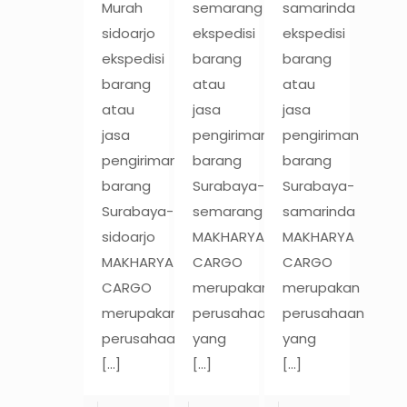
Murah
semarang
samarinda
sidoarjo
ekspedisi
ekspedisi
ekspedisi
barang
barang
barang
atau
atau
atau
jasa
jasa
jasa
pengiriman
pengiriman
pengiriman
barang
barang
barang
Surabaya-
Surabaya-
Surabaya-
semarang
samarinda
sidoarjo
MAKHARYA
MAKHARYA
MAKHARYA
CARGO
CARGO
CARGO
merupakan
merupakan
merupakan
perusahaan
perusahaan
perusahaan
yang
yang
[…]
[…]
[…]