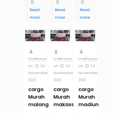
Read
Read
Read
more
more
more
makharya
makharya
makharya
on
24
on
24
on
24
November
November
November
2021
2021
2021
cargo
cargo
cargo
Murah
Murah
Murah
malang
makassar
madiun