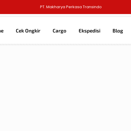
PT. Makharya Perkasa Transindo
me
Cek Ongkir
Cargo
Ekspedisi
Blog
thors