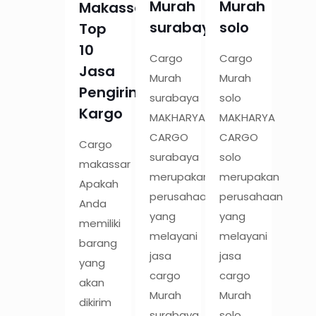
Murah
Murah
Makassar:
surabaya
solo
Top
10
Cargo
Cargo
Jasa
Murah
Murah
Pengiriman
surabaya
solo
Kargo
MAKHARYA
MAKHARYA
CARGO
CARGO
Cargo
surabaya
solo
makassar
merupakan
merupakan
Apakah
perusahaan
perusahaan
Anda
yang
yang
memiliki
melayani
melayani
barang
jasa
jasa
yang
cargo
cargo
akan
Murah
Murah
dikirim
surabaya
solo