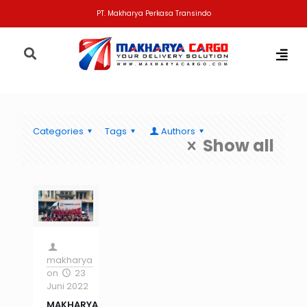
PT. Makharya Perkasa Transindo
Categories
Tags
Authors
Show all
makharya
on
23
Juni 2022
MAKHARYA