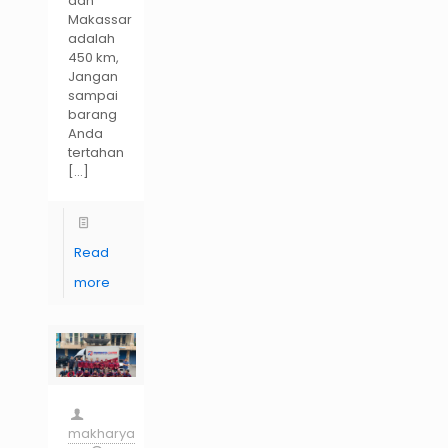
dan
Makassar
adalah
450 km,
Jangan
sampai
barang
Anda
tertahan
[…]
Read
more
makharya