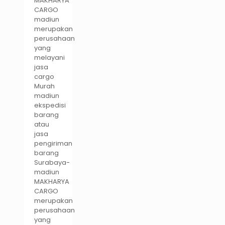
MAKHARYA
CARGO
madiun
merupakan
perusahaan
yang
melayani
jasa
cargo
Murah
madiun
ekspedisi
barang
atau
jasa
pengiriman
barang
Surabaya-
madiun
MAKHARYA
CARGO
merupakan
perusahaan
yang