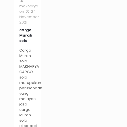
makharya
on
24
November
2021
cargo
Murah
solo
Cargo
Murah
solo
MAKHARYA
CARGO
solo
merupakan
perusahaan
yang
melayani
jasa
cargo
Murah
solo
ekspedisi