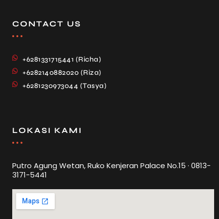
CONTACT US
+6281331715441 (Richa)
+6282140882020 (Riza)
+6281230973044 (Tasya)
LOKASI KAMI
Putro Agung Wetan, Ruko Kenjeran Palace No.15 · 0813-
3171-5441