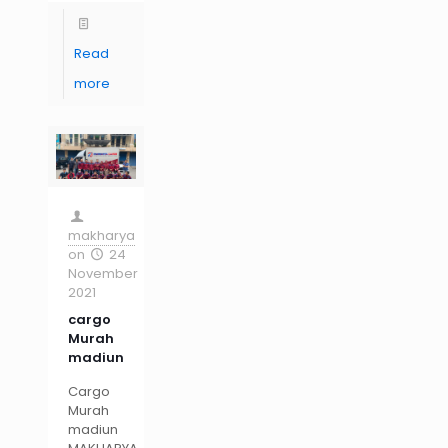
Read
more
makharya
on
24
November
2021
cargo
Murah
madiun
Cargo
Murah
madiun