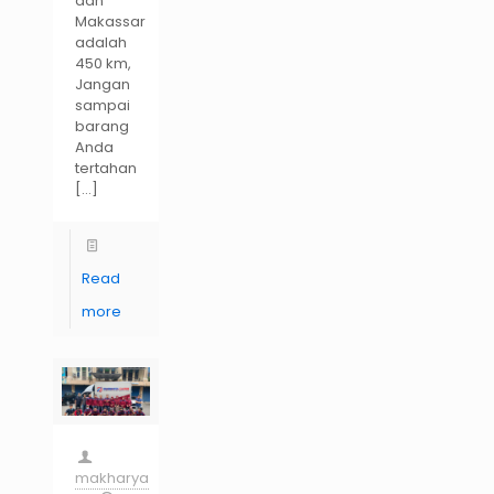
dan
Makassar
adalah
450 km,
Jangan
sampai
barang
Anda
tertahan
[…]
Read
more
makharya