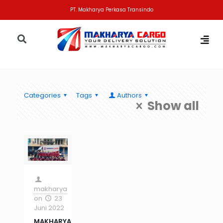
PT. Makharya Perkasa Transindo
Categories
Tags
Authors
Show all
makharya
on
23
Juni 2022
MAKHARYA