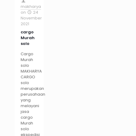
makharya
on
24
November
2021
cargo
Murah
solo
Cargo
Murah
solo
MAKHARYA
CARGO
solo
merupakan
perusahaan
yang
melayani
jasa
cargo
Murah
solo
ekspedisi