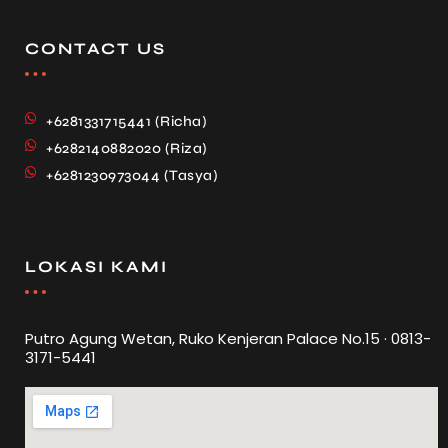
CONTACT US
+6281331715441 (Richa)
+6282140882020 (Riza)
+6281230973044 (Tasya)
LOKASI KAMI
Putro Agung Wetan, Ruko Kenjeran Palace No.15 · 0813-
3171-5441