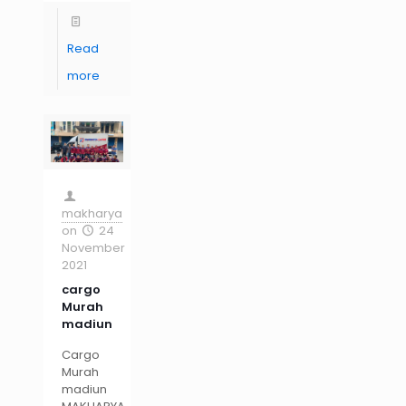
Read
more
makharya
on
24
November
2021
cargo
Murah
madiun
Cargo
Murah
madiun