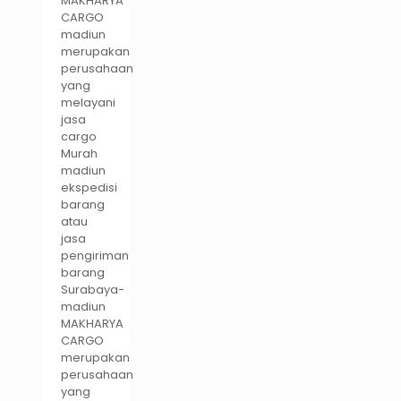
MAKHARYA
CARGO
madiun
merupakan
perusahaan
yang
melayani
jasa
cargo
Murah
madiun
ekspedisi
barang
atau
jasa
pengiriman
barang
Surabaya-
madiun
MAKHARYA
CARGO
merupakan
perusahaan
yang