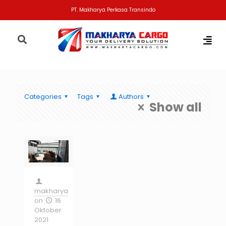
PT. Makharya Perkasa Transindo
Categories
Tags
Authors
Show all
makharya
on
16
Oktober
2021