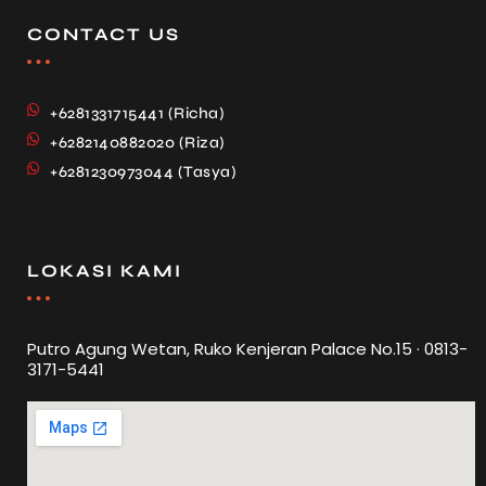
CONTACT US
+6281331715441 (Richa)
+6282140882020 (Riza)
+6281230973044 (Tasya)
LOKASI KAMI
Putro Agung Wetan, Ruko Kenjeran Palace No.15 · 0813-
3171-5441