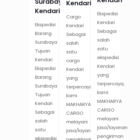
Surabaya
Kendari
Kendari
Ekspedisi
Cargo
Kendari
Ekspedisi
Kendari
Sebagai
Barang
Sebagai
salah
Surabaya
salah
satu
Tujuan
satu
ekspedisi
Kendari
cargo
Kendari
Ekspedisi
Kendari
yang
Barang
yang
terpercaya,
Surabaya
terpercaya,
kami
Tujuan
kami
MAKHARYA
Kendari
MAKHARYA
CARGO
Sebagai
CARGO
melayani
salah
melayani
jasa/layanan
satu
jasa/layanan
pengiriman
ekspedisi
pengiriman