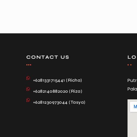
CONTACT US
LO
Put
+6281331715441 (Richa)
Pala
+6282140882020 (Riza)
+6281230973044 (Tasya)