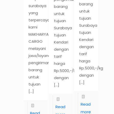
barang
surabaya
barang
untuk
yang
untuk
tujuan
terpercaya,
tujuan
Surabaya
kami
Surabaya
tujuan
MAKHARYA
tujuan
Kendari
CARGO
Kendari
dengan
melayani
dengan
tarif
jasa/layanan
tarif
harga
pengiriman
harga
Rp.5000,-/kg
barang
Rp.5000,-/kg
dengan
untuk
dengan
[…]
tujuan
[…]
[…]
Read
Read
more
Read