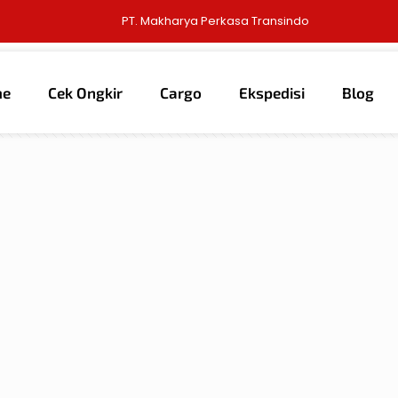
PT. Makharya Perkasa Transindo
me
Cek Ongkir
Cargo
Ekspedisi
Blog
thors