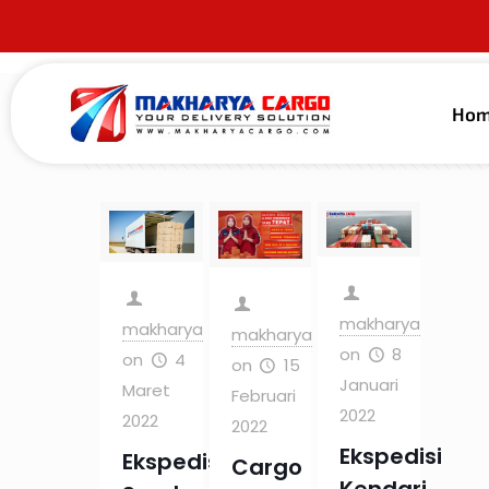
Ho
Filter by
Categories
Tags
Au
makharya
makharya
makharya
on
8
on
4
on
15
Januari
Maret
Februari
2022
2022
2022
Ekspedisi
Ekspedisi
Cargo
Kendari