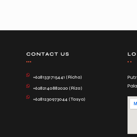
CONTACT US
LO
Put
+6281331715441 (Richa)
Pala
+6282140882020 (Riza)
+6281230973044 (Tasya)