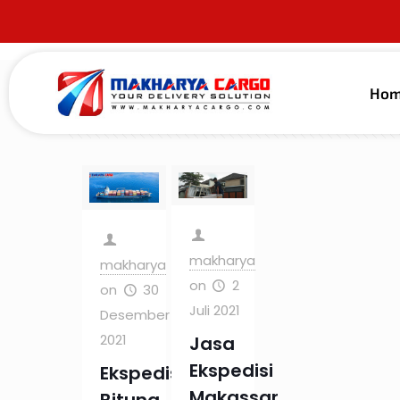
Ho
Filter by
Categories
Tags
Au
makharya
makharya
on
2
on
30
Juli 2021
Desember
2021
Jasa
Ekspedisi
Ekspedisi
Makassar
Bitung