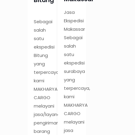
Jasa
Ekspedisi
Sebagai
Makassar
salah
Sebagai
satu
salah
ekspedisi
satu
Bitung
ekspedisi
yang
surabaya
terpercaya,
yang
kami
terpercaya,
MAKHARYA
kami
CARGO
MAKHARYA
melayani
CARGO
jasa/layanan
melayani
pengiriman
jasa
barang