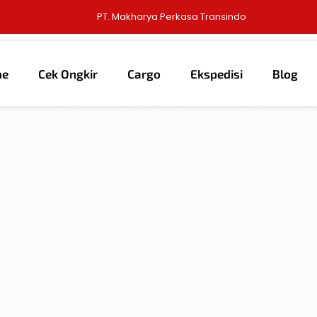
PT. Makharya Perkasa Transindo
me
Cek Ongkir
Cargo
Ekspedisi
Blog
thors