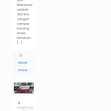
dan
Makassar
adalah
450 km,
Jangan
sampai
barang
Anda
tertahan
[…]
Read
more
makharya