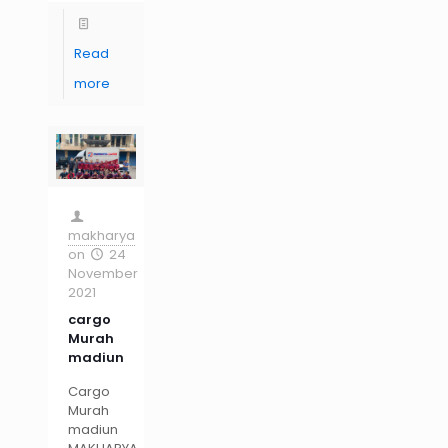
Read
more
makharya
on
24
November
2021
cargo
Murah
madiun
Cargo
Murah
madiun