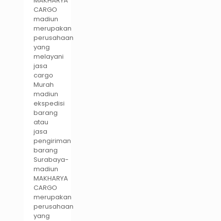
MAKHARYA
CARGO
madiun
merupakan
perusahaan
yang
melayani
jasa
cargo
Murah
madiun
ekspedisi
barang
atau
jasa
pengiriman
barang
Surabaya-
madiun
MAKHARYA
CARGO
merupakan
perusahaan
yang