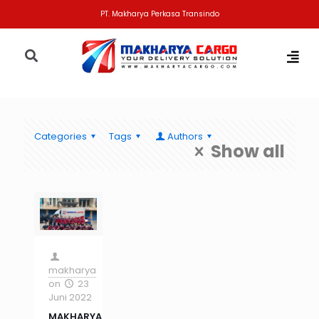
PT. Makharya Perkasa Transindo
Categories
Tags
Authors
Show all
makharya
on
23
Juni 2022
MAKHARYA