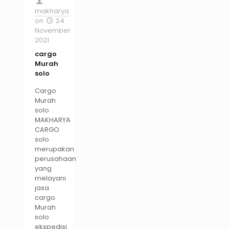
makharya
on
24
November
2021
cargo
Murah
solo
Cargo
Murah
solo
MAKHARYA
CARGO
solo
merupakan
perusahaan
yang
melayani
jasa
cargo
Murah
solo
ekspedisi