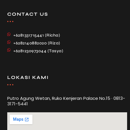
CONTACT US
+6281331715441 (Richa)
+6282140882020 (Riza)
+6281230973044 (Tasya)
LOKASI KAMI
Putro Agung Wetan, Ruko Kenjeran Palace No.15 · 0813-
3171-5441