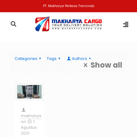
PT. Makharya Perkasa Transindo
Categories
Tags
Authors
Show all
makharya
on
1
Agustus
2021