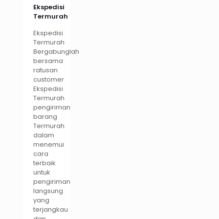
Ekspedisi
Termurah
Ekspedisi
Termurah
Bergabunglah
bersama
ratusan
customer
Ekspedisi
Termurah
pengiriman
barang
Termurah
dalam
menemui
cara
terbaik
untuk
pengiriman
langsung
yang
terjangkau
dan