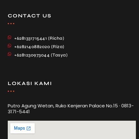
CONTACT US
+6281331715441 (Richa)
+6282140882020 (Riza)
+6281230973044 (Tasya)
LOKASI KAMI
Putro Agung Wetan, Ruko Kenjeran Palace No.15 · 0813-
3171-5441