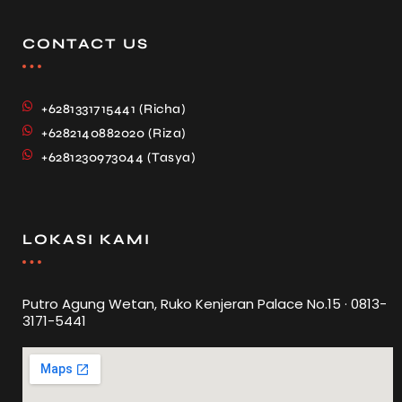
CONTACT US
+6281331715441 (Richa)
+6282140882020 (Riza)
+6281230973044 (Tasya)
LOKASI KAMI
Putro Agung Wetan, Ruko Kenjeran Palace No.15 · 0813-
3171-5441