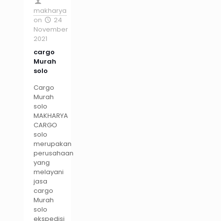
makharya
on
24
November
2021
cargo
Murah
solo
Cargo
Murah
solo
MAKHARYA
CARGO
solo
merupakan
perusahaan
yang
melayani
jasa
cargo
Murah
solo
ekspedisi