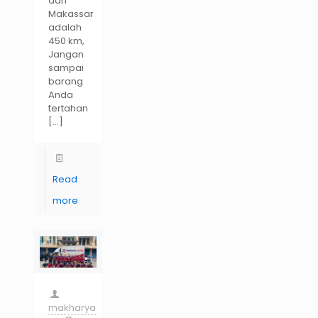
dan
Makassar
adalah
450 km,
Jangan
sampai
barang
Anda
tertahan
[…]
Read
more
makharya