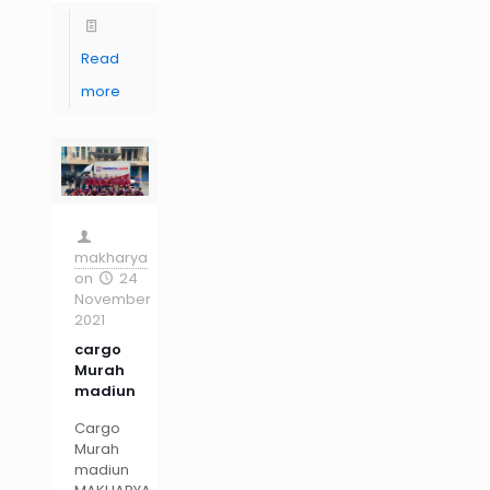
Read
more
makharya
on
24
November
2021
cargo
Murah
madiun
Cargo
Murah
madiun