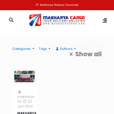
PT. Makharya Perkasa Transindo
Categories
Tags
Authors
Show all
makharya
on
23
Juni 2022
MAKHARYA