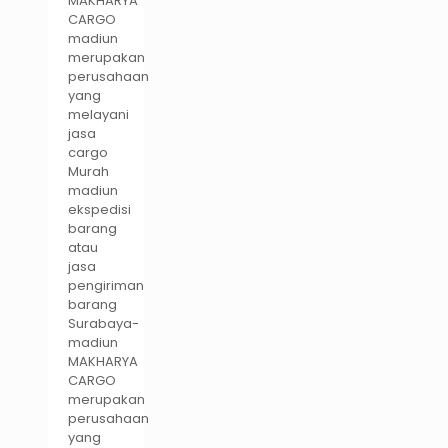
MAKHARYA
CARGO
madiun
merupakan
perusahaan
yang
melayani
jasa
cargo
Murah
madiun
ekspedisi
barang
atau
jasa
pengiriman
barang
Surabaya-
madiun
MAKHARYA
CARGO
merupakan
perusahaan
yang