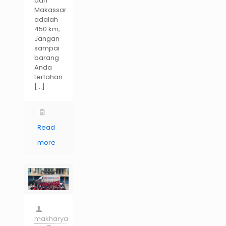
dan
Makassar
adalah
450 km,
Jangan
sampai
barang
Anda
tertahan
[…]
Read
more
makharya