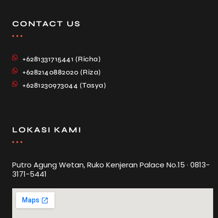
CONTACT US
+6281331715441 (Richa)
+6282140882020 (Riza)
+6281230973044 (Tasya)
LOKASI KAMI
Putro Agung Wetan, Ruko Kenjeran Palace No.15 · 0813-
3171-5441