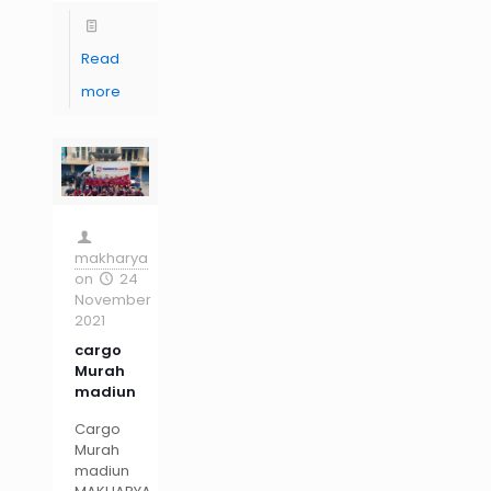
Read
more
makharya
on
24
November
2021
cargo
Murah
madiun
Cargo
Murah
madiun