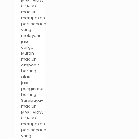
MAKHARYA
CARGO
madiun
merupakan
perusahaan
yang
melayani
jasa
cargo
Murah
madiun
ekspedisi
barang
atau
jasa
pengiriman
barang
Surabaya-
madiun
MAKHARYA
CARGO
merupakan
perusahaan
yang