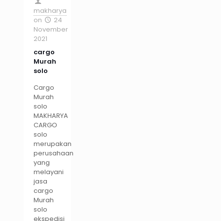
makharya
on
24
November
2021
cargo
Murah
solo
Cargo
Murah
solo
MAKHARYA
CARGO
solo
merupakan
perusahaan
yang
melayani
jasa
cargo
Murah
solo
ekspedisi