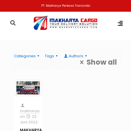
PT. Makharya Perkasa Transindo
Categories
Tags
Authors
Show all
makharya
on
23
Juni 2022
MAKHARYA