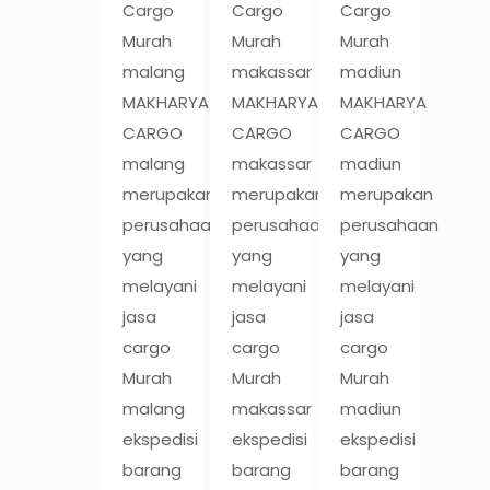
Cargo
Cargo
Cargo
Murah
Murah
Murah
malang
makassar
madiun
MAKHARYA
MAKHARYA
MAKHARYA
CARGO
CARGO
CARGO
malang
makassar
madiun
merupakan
merupakan
merupakan
perusahaan
perusahaan
perusahaan
yang
yang
yang
melayani
melayani
melayani
jasa
jasa
jasa
cargo
cargo
cargo
Murah
Murah
Murah
malang
makassar
madiun
ekspedisi
ekspedisi
ekspedisi
barang
barang
barang