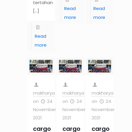
tertahan
Read
Read
[…]
more
more
Read
more
makharya
makharya
makharya
on
24
on
24
on
24
November
November
November
2021
2021
2021
cargo
cargo
cargo