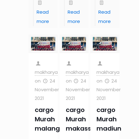
Read
Read
Read
more
more
more
makharya
makharya
makharya
on
24
on
24
on
24
November
November
November
2021
2021
2021
cargo
cargo
cargo
Murah
Murah
Murah
malang
makassar
madiun