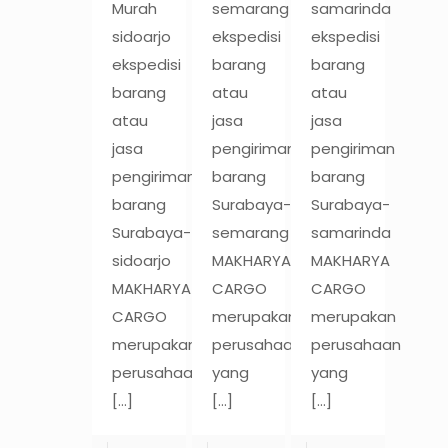
Murah
semarang
samarinda
sidoarjo
ekspedisi
ekspedisi
ekspedisi
barang
barang
barang
atau
atau
atau
jasa
jasa
jasa
pengiriman
pengiriman
pengiriman
barang
barang
barang
Surabaya-
Surabaya-
Surabaya-
semarang
samarinda
sidoarjo
MAKHARYA
MAKHARYA
MAKHARYA
CARGO
CARGO
CARGO
merupakan
merupakan
merupakan
perusahaan
perusahaan
perusahaan
yang
yang
[…]
[…]
[…]