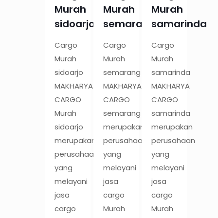
Murah
Murah
Murah
sidoarjo
semarang
samarinda
Cargo
Cargo
Cargo
Murah
Murah
Murah
sidoarjo
semarang
samarinda
MAKHARYA
MAKHARYA
MAKHARYA
CARGO
CARGO
CARGO
Murah
semarang
samarinda
sidoarjo
merupakan
merupakan
merupakan
perusahaan
perusahaan
perusahaan
yang
yang
yang
melayani
melayani
melayani
jasa
jasa
jasa
cargo
cargo
cargo
Murah
Murah