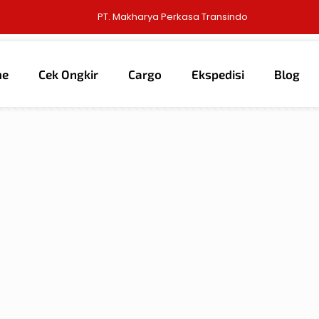
PT. Makharya Perkasa Transindo
me
Cek Ongkir
Cargo
Ekspedisi
Blog
thors