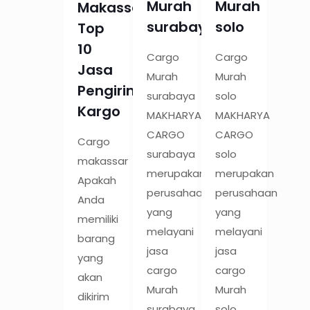
Murah
Murah
Makassar:
surabaya
solo
Top
10
Cargo
Cargo
Jasa
Murah
Murah
Pengiriman
surabaya
solo
Kargo
MAKHARYA
MAKHARYA
CARGO
CARGO
Cargo
surabaya
solo
makassar
merupakan
merupakan
Apakah
perusahaan
perusahaan
Anda
yang
yang
memiliki
melayani
melayani
barang
jasa
jasa
yang
cargo
cargo
akan
Murah
Murah
dikirim
surabaya
solo