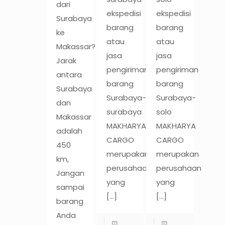
dari
ekspedisi
ekspedisi
Surabaya
barang
barang
ke
atau
atau
Makassar?
jasa
jasa
Jarak
pengiriman
pengiriman
antara
barang
barang
Surabaya
Surabaya-
Surabaya-
dan
surabaya
solo
Makassar
MAKHARYA
MAKHARYA
adalah
CARGO
CARGO
450
merupakan
merupakan
km,
perusahaan
perusahaan
Jangan
yang
yang
sampai
[…]
[…]
barang
Anda