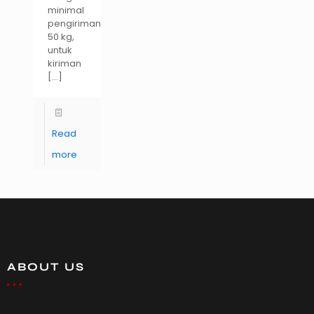
minimal
pengiriman
50 kg,
untuk
kiriman
[…]
Read
more
ABOUT US