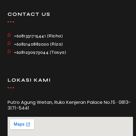
CONTACT US
+6281331715441 (Richa)
+6282140882020 (Riza)
+6281230973044 (Tasya)
LOKASI KAMI
Putro Agung Wetan, Ruko Kenjeran Palace No.15 · 0813-
3171-5441