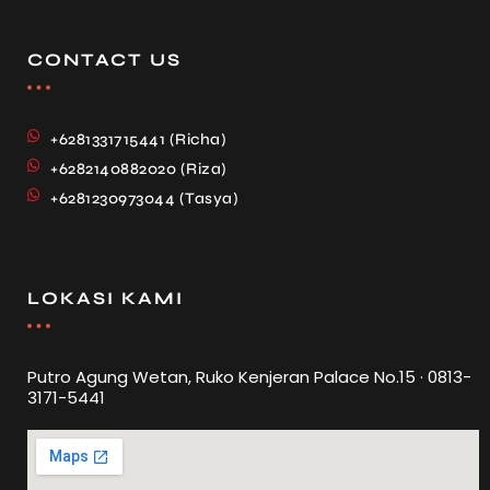
CONTACT US
+6281331715441 (Richa)
+6282140882020 (Riza)
+6281230973044 (Tasya)
LOKASI KAMI
Putro Agung Wetan, Ruko Kenjeran Palace No.15 · 0813-
3171-5441