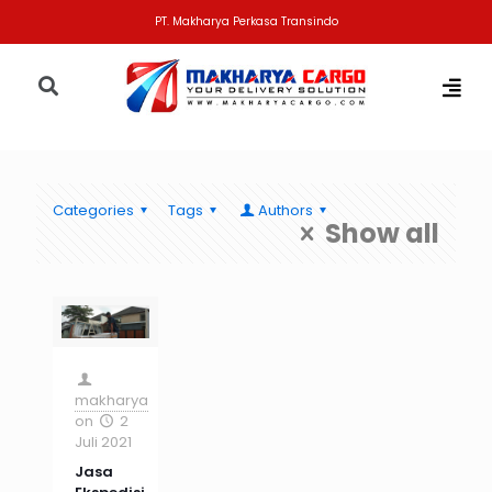
PT. Makharya Perkasa Transindo
Categories
Tags
Authors
Show all
makharya
on
2
Juli 2021
Jasa