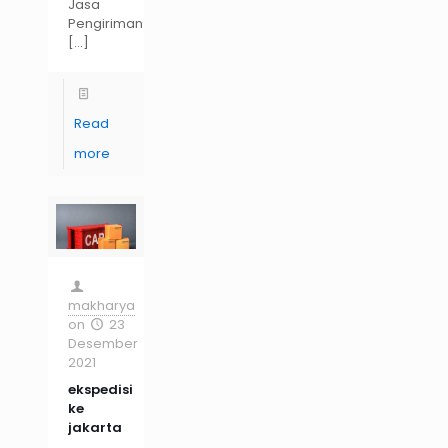
Jasa
Pengiriman
[…]
Read
more
makharya
on
23
Desember
2021
ekspedisi
ke
jakarta