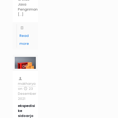
Jasa
Pengiriman
[…]
Read
more
makharya
on
23
Desember
2021
ekspedisi
ke
sidoarjo