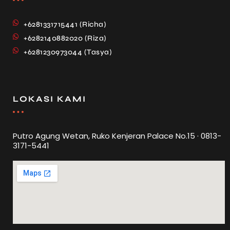
+6281331715441 (Richa)
+6282140882020 (Riza)
+6281230973044 (Tasya)
LOKASI KAMI
Putro Agung Wetan, Ruko Kenjeran Palace No.15 · 0813-
3171-5441