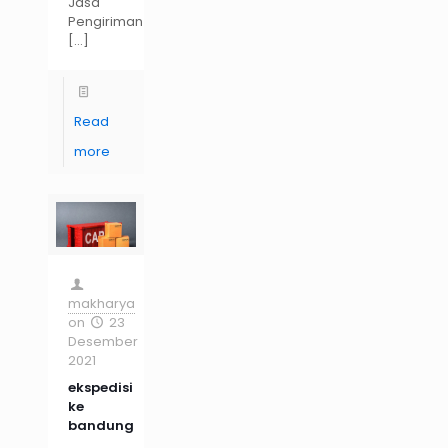
Jasa
Pengiriman
[…]
Read
more
makharya
on
23
Desember
2021
ekspedisi
ke
bandung