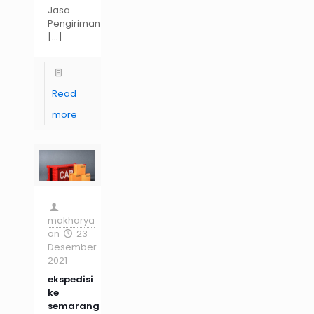
Jasa
Pengiriman
[…]
Read
more
makharya
on
23
Desember
2021
ekspedisi
ke
semarang