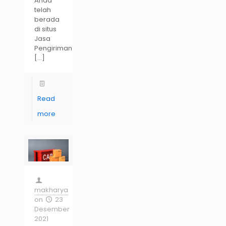
Anda
telah
berada
di situs
Jasa
Pengiriman
[…]
Read
more
makharya
on
23
Desember
2021