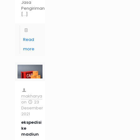
Jasa
Pengiriman
[…]
Read
more
makharya
on
23
Desember
2021
ekspedisi
ke
madiun