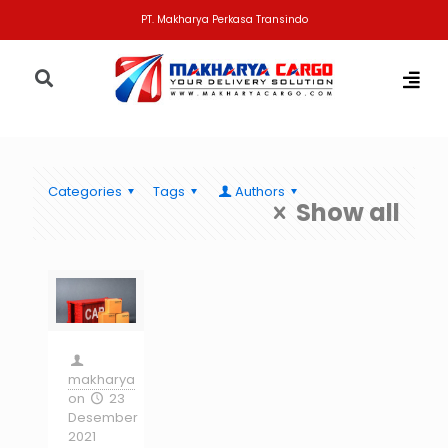
PT. Makharya Perkasa Transindo
Categories
Tags
Authors
Show all
makharya
on
23
Desember
2021