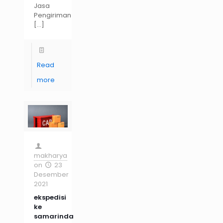
Jasa
Pengiriman
[…]
Read
more
makharya
on
23
Desember
2021
ekspedisi
ke
samarinda