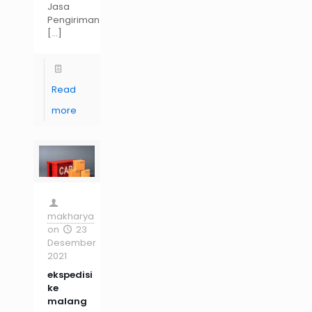
Jasa
Pengiriman
[…]
Read
more
makharya
on
23
Desember
2021
ekspedisi
ke
malang