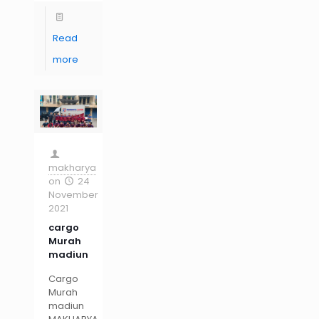
Read
more
makharya
on
24
November
2021
cargo
Murah
madiun
Cargo
Murah
madiun