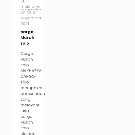
makharya
on
24
November
2021
cargo
Murah
solo
Cargo
Murah
solo
MAKHARYA
CARGO
solo
merupakan
perusahaan
yang
melayani
jasa
cargo
Murah
solo
ekspedisi