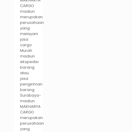
MAKHARYA
CARGO
madiun
merupakan
perusahaan
yang
melayani
jasa
cargo
Murah
madiun
ekspedisi
barang
atau
jasa
pengiriman
barang
Surabaya-
madiun
MAKHARYA
CARGO
merupakan
perusahaan
yang