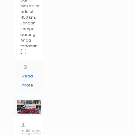
dan
Makassar
adalah
450 km,
Jangan
sampai
barang
Anda
tertahan
[…]
Read
more
makharya