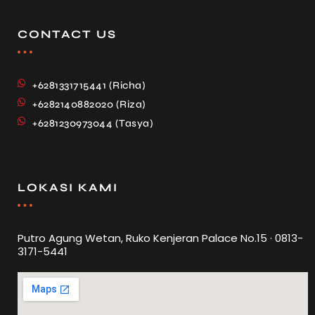
CONTACT US
+6281331715441 (Richa)
+6282140882020 (Riza)
+6281230973044 (Tasya)
LOKASI KAMI
Putro Agung Wetan, Ruko Kenjeran Palace No.15 · 0813-
3171-5441