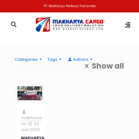
PT. Makharya Perkasa Transindo
Categories
Tags
Authors
Show all
makharya
on
23
Juni 2022
MAKHARYA