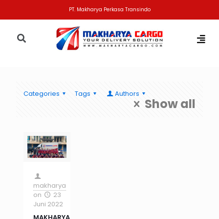
PT. Makharya Perkasa Transindo
Categories
Tags
Authors
Show all
makharya
on
23
Juni 2022
MAKHARYA