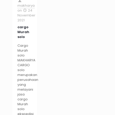
makharya
on
24
November
2021
cargo
Murah
solo
Cargo
Murah
solo
MAKHARYA
CARGO
solo
merupakan
perusahaan
yang
melayani
jasa
cargo
Murah
solo
ekspedisi