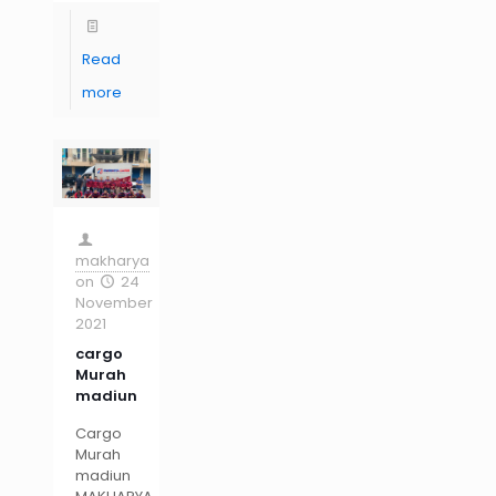
Read
more
makharya
on
24
November
2021
cargo
Murah
madiun
Cargo
Murah
madiun