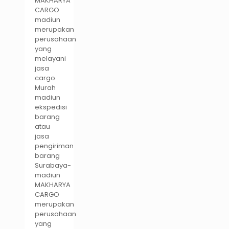
MAKHARYA
CARGO
madiun
merupakan
perusahaan
yang
melayani
jasa
cargo
Murah
madiun
ekspedisi
barang
atau
jasa
pengiriman
barang
Surabaya-
madiun
MAKHARYA
CARGO
merupakan
perusahaan
yang