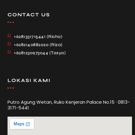
CONTACT US
+6281331715441 (Richa)
+6282140882020 (Riza)
+6281230973044 (Tasya)
LOKASI KAMI
Putro Agung Wetan, Ruko Kenjeran Palace No.15 · 0813-
3171-5441