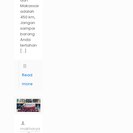
dan
Makassar
adalah
450 km,
Jangan
sampai
barang
Anda
tertahan
[…]
Read
more
makharya