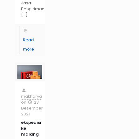
Jasa
Pengiriman
[…]
Read
more
makharya
on
23
Desember
2021
ekspedisi
ke
malang