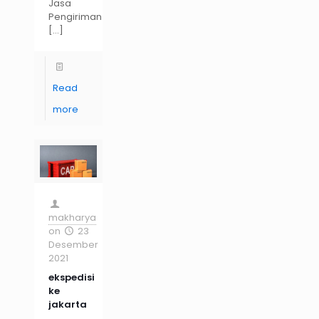
Jasa
Pengiriman
[…]
Read
more
makharya
on
23
Desember
2021
ekspedisi
ke
jakarta