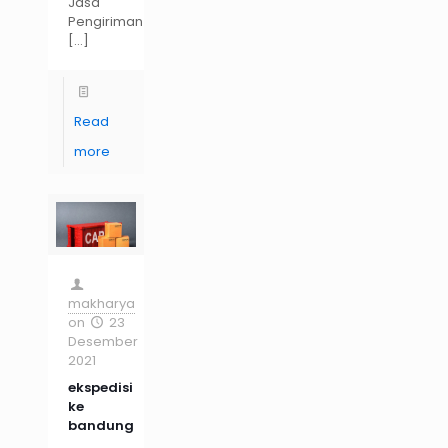
Jasa
Pengiriman
[…]
Read
more
makharya
on
23
Desember
2021
ekspedisi
ke
bandung