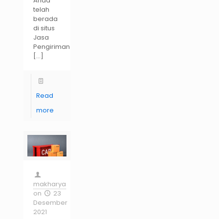
Anda
telah
berada
di situs
Jasa
Pengiriman
[…]
Read
more
makharya
on
23
Desember
2021