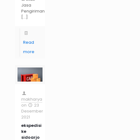
Jasa
Pengiriman
[…]
Read
more
makharya
on
23
Desember
2021
ekspedisi
ke
sidoarjo