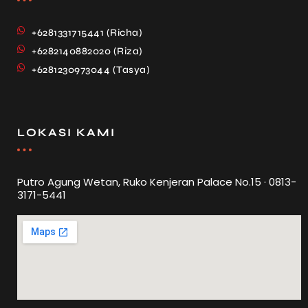
+6281331715441 (Richa)
+6282140882020 (Riza)
+6281230973044 (Tasya)
LOKASI KAMI
Putro Agung Wetan, Ruko Kenjeran Palace No.15 · 0813-
3171-5441