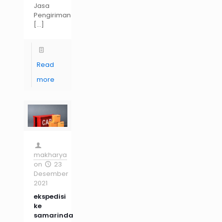
Jasa
Pengiriman
[…]
Read
more
makharya
on
23
Desember
2021
ekspedisi
ke
samarinda