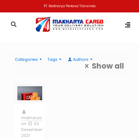
PT. Makharya Perkasa Transindo
Categories
Tags
Authors
Show all
makharya
on
23
Desember
2021