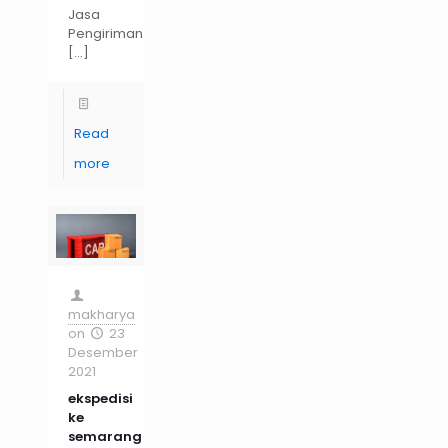
Jasa
Pengiriman
[…]
Read
more
makharya
on
23
Desember
2021
ekspedisi
ke
semarang