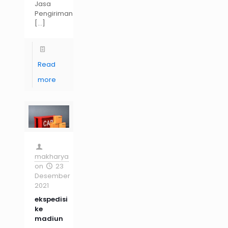
Jasa
Pengiriman
[…]
Read
more
makharya
on
23
Desember
2021
ekspedisi
ke
madiun