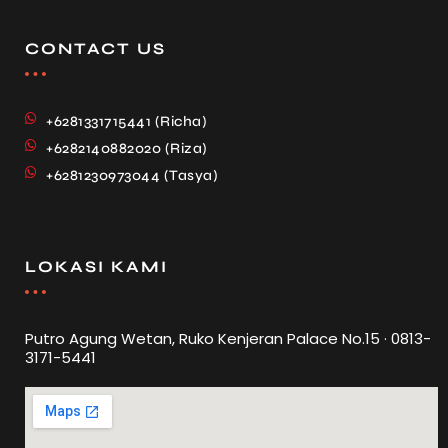
CONTACT US
+6281331715441 (Richa)
+6282140882020 (Riza)
+6281230973044 (Tasya)
LOKASI KAMI
Putro Agung Wetan, Ruko Kenjeran Palace No.15 · 0813-
3171-5441