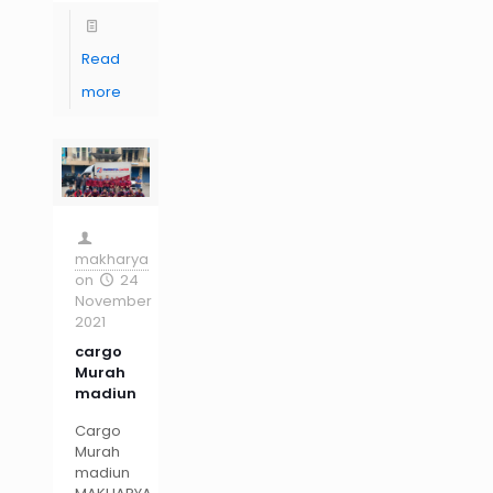
Read
more
makharya
on
24
November
2021
cargo
Murah
madiun
Cargo
Murah
madiun