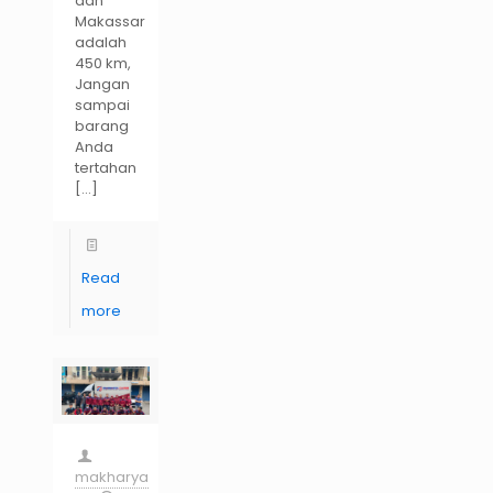
dan
Makassar
adalah
450 km,
Jangan
sampai
barang
Anda
tertahan
[…]
Read
more
makharya