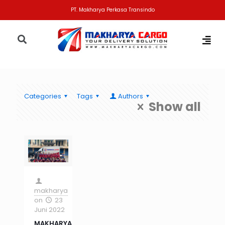
PT. Makharya Perkasa Transindo
Categories
Tags
Authors
Show all
makharya
on
23
Juni 2022
MAKHARYA