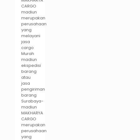
MAKHARYA
CARGO
madiun
merupakan
perusahaan
yang
melayani
jasa
cargo
Murah
madiun
ekspedisi
barang
atau
jasa
pengiriman
barang
Surabaya-
madiun
MAKHARYA
CARGO
merupakan
perusahaan
yang