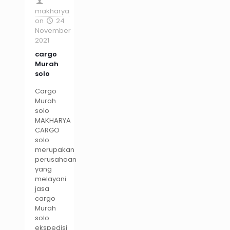
makharya
on
24
November
2021
cargo
Murah
solo
Cargo
Murah
solo
MAKHARYA
CARGO
solo
merupakan
perusahaan
yang
melayani
jasa
cargo
Murah
solo
ekspedisi