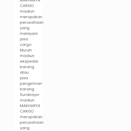
MAKHARYA
CARGO
madiun
merupakan
perusahaan
yang
melayani
jasa
cargo
Murah
madiun
ekspedisi
barang
atau
jasa
pengiriman
barang
Surabaya-
madiun
MAKHARYA
CARGO
merupakan
perusahaan
yang