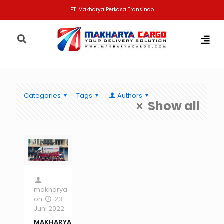
PT. Makharya Perkasa Transindo
Categories
Tags
Authors
Show all
makharya
on
23
Juni 2022
MAKHARYA