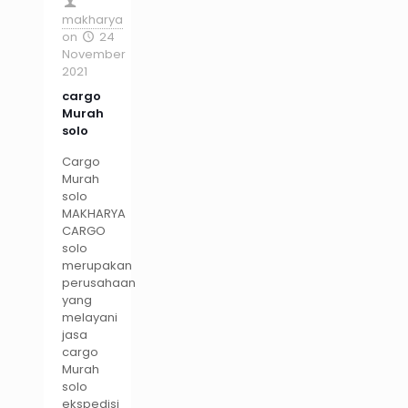
makharya
on
24
November
2021
cargo
Murah
solo
Cargo
Murah
solo
MAKHARYA
CARGO
solo
merupakan
perusahaan
yang
melayani
jasa
cargo
Murah
solo
ekspedisi