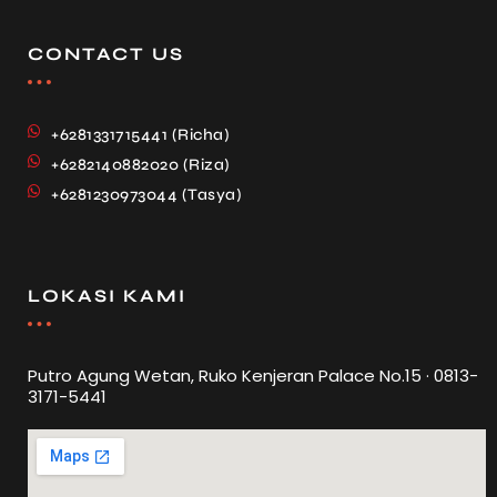
CONTACT US
+6281331715441 (Richa)
+6282140882020 (Riza)
+6281230973044 (Tasya)
LOKASI KAMI
Putro Agung Wetan, Ruko Kenjeran Palace No.15 · 0813-
3171-5441