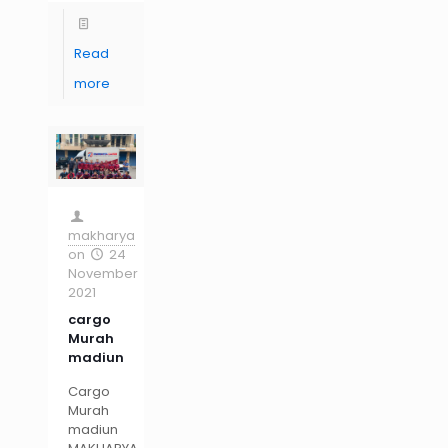
Read
more
makharya
on
24
November
2021
cargo
Murah
madiun
Cargo
Murah
madiun