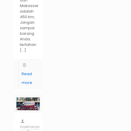
dan
Makassar
adalah
450 km,
Jangan
sampai
barang
Anda
tertahan
[…]
Read
more
makharya