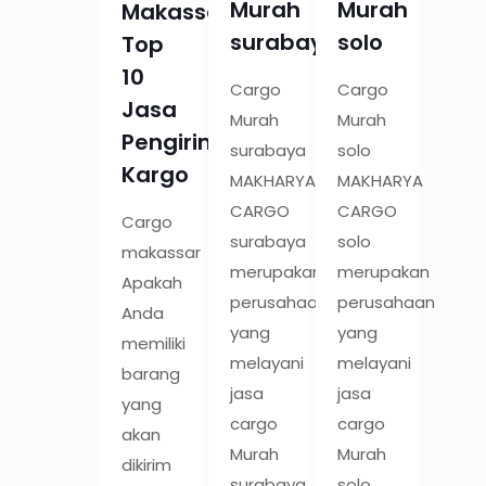
Murah
Murah
Makassar:
surabaya
solo
Top
10
Cargo
Cargo
Jasa
Murah
Murah
Pengiriman
surabaya
solo
Kargo
MAKHARYA
MAKHARYA
CARGO
CARGO
Cargo
surabaya
solo
makassar
merupakan
merupakan
Apakah
perusahaan
perusahaan
Anda
yang
yang
memiliki
melayani
melayani
barang
jasa
jasa
yang
cargo
cargo
akan
Murah
Murah
dikirim
surabaya
solo