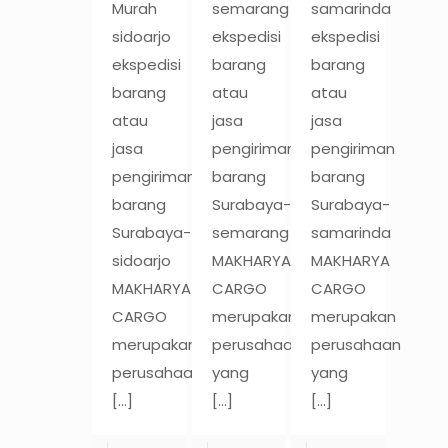
Murah
semarang
samarinda
sidoarjo
ekspedisi
ekspedisi
ekspedisi
barang
barang
barang
atau
atau
atau
jasa
jasa
jasa
pengiriman
pengiriman
pengiriman
barang
barang
barang
Surabaya-
Surabaya-
Surabaya-
semarang
samarinda
sidoarjo
MAKHARYA
MAKHARYA
MAKHARYA
CARGO
CARGO
CARGO
merupakan
merupakan
merupakan
perusahaan
perusahaan
perusahaan
yang
yang
[…]
[…]
[…]