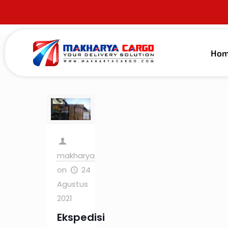
Ho
Filter by
Categories
Tags
Au
makharya
on
24
Agustus
2021
Ekspedisi