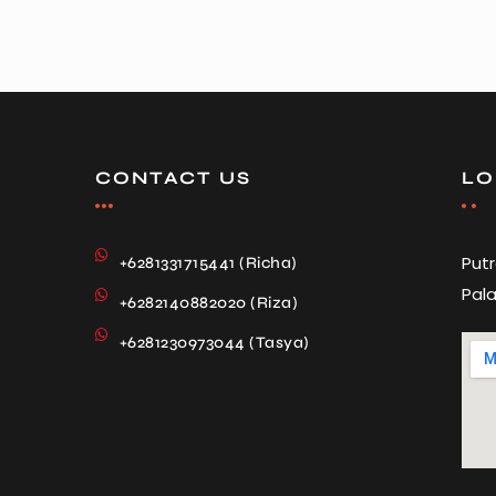
CONTACT US
LO
Put
+6281331715441 (Richa)
Pala
+6282140882020 (Riza)
+6281230973044 (Tasya)