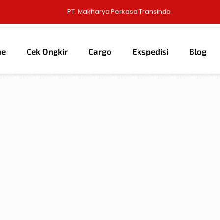
PT. Makharya Perkasa Transindo
me
Cek Ongkir
Cargo
Ekspedisi
Blog
thors