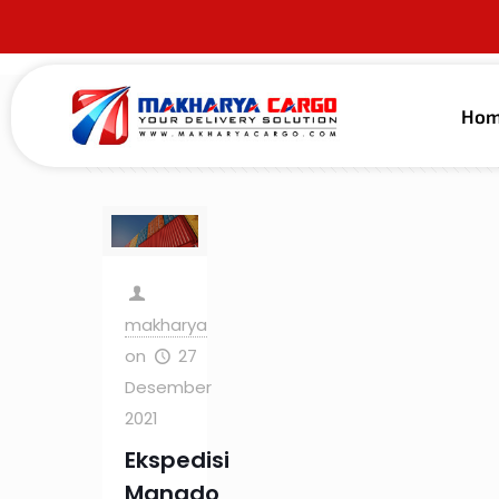
Ho
Filter by
Categories
Tags
Au
makharya
on
27
Desember
2021
Ekspedisi
Manado