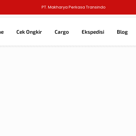
PT. Makharya Perkasa Transindo
me
Cek Ongkir
Cargo
Ekspedisi
Blog
thors