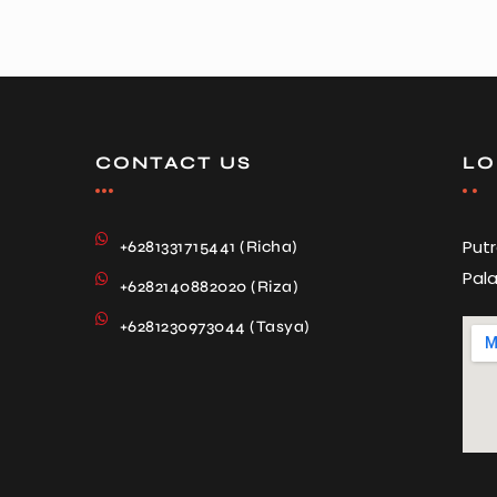
CONTACT US
LO
Put
+6281331715441 (Richa)
Pala
+6282140882020 (Riza)
+6281230973044 (Tasya)