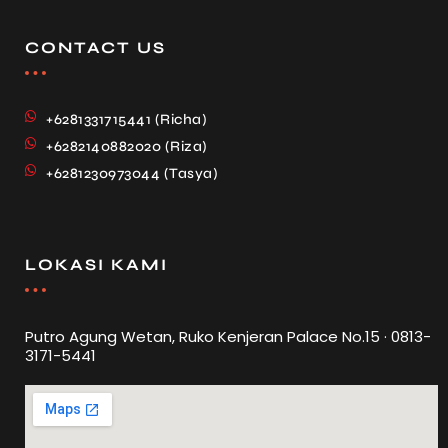
CONTACT US
+6281331715441 (Richa)
+6282140882020 (Riza)
+6281230973044 (Tasya)
LOKASI KAMI
Putro Agung Wetan, Ruko Kenjeran Palace No.15 · 0813-
3171-5441