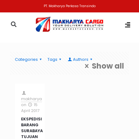
PT. Makharya Perkasa Transindo
Categories
Tags
Authors
Show all
makharya
on
15
April 2017
EKSPEDISI
BARANG
SURABAYA
TUJUAN