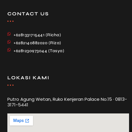
CONTACT US
+6281331715441 (Richa)
+6282140882020 (Riza)
+6281230973044 (Tasya)
LOKASI KAMI
Putro Agung Wetan, Ruko Kenjeran Palace No.15 · 0813-
3171-5441