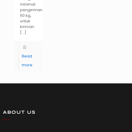
minimal
pengiriman
50 kg,
untuk
kiriman
[…]
Read
more
ABOUT US