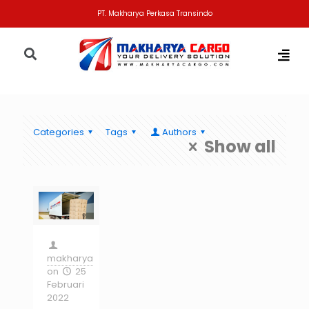
PT. Makharya Perkasa Transindo
Categories
Tags
Authors
Show all
makharya
on
25
Februari
2022