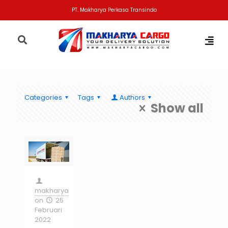
PT. Makharya Perkasa Transindo
Categories
Tags
Authors
Show all
makharya
on
25
Februari
2022