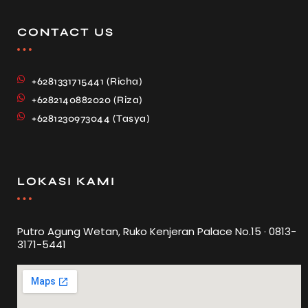
CONTACT US
+6281331715441 (Richa)
+6282140882020 (Riza)
+6281230973044 (Tasya)
LOKASI KAMI
Putro Agung Wetan, Ruko Kenjeran Palace No.15 · 0813-
3171-5441