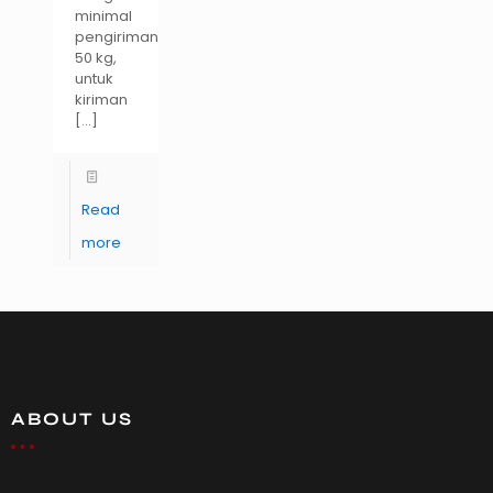
minimal
pengiriman
50 kg,
untuk
kiriman
[…]
Read
more
ABOUT US