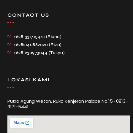
CONTACT US
+6281331715441 (Richa)
+6282140882020 (Riza)
+6281230973044 (Tasya)
LOKASI KAMI
Putro Agung Wetan, Ruko Kenjeran Palace No.15 · 0813-
3171-5441