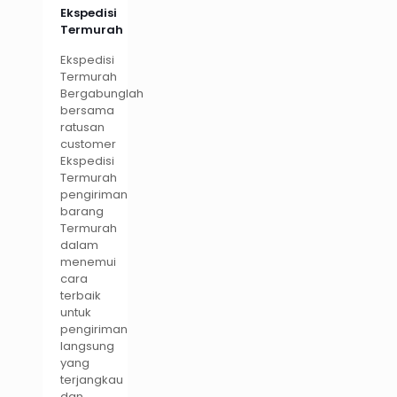
Ekspedisi
Termurah
Ekspedisi
Termurah
Bergabunglah
bersama
ratusan
customer
Ekspedisi
Termurah
pengiriman
barang
Termurah
dalam
menemui
cara
terbaik
untuk
pengiriman
langsung
yang
terjangkau
dan