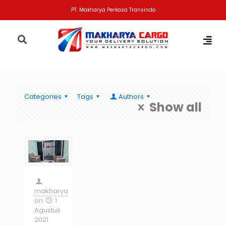
PT. Makharya Perkasa Transindo
Categories
Tags
Authors
Show all
makharya
on
1
Agustus
2021