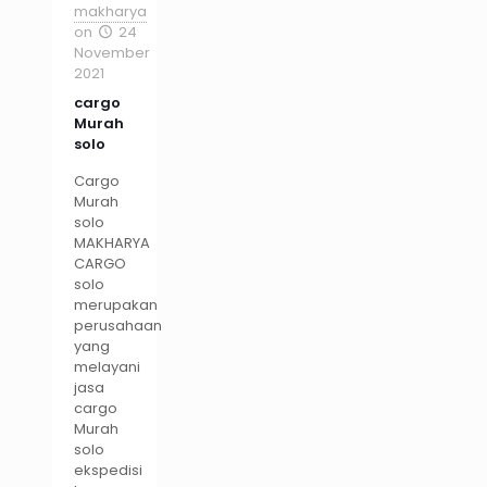
makharya
on
24
November
2021
cargo
Murah
solo
Cargo
Murah
solo
MAKHARYA
CARGO
solo
merupakan
perusahaan
yang
melayani
jasa
cargo
Murah
solo
ekspedisi