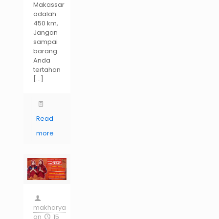
Makassar
adalah
450 km,
Jangan
sampai
barang
Anda
tertahan
[…]
Read
more
makharya
on
15