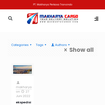
PT. Makharya Perkasa Transindo
Categories
Tags
Authors
Show all
makharya
on
27
Juni 2022
ekspedisi