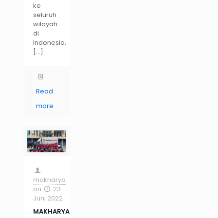
ke
seluruh
wilayah
di
Indonesia,
[…]
Read
more
makharya
on
23
Juni 2022
MAKHARYA