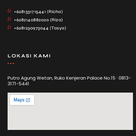
+6281331715441 (Richa)
+6282140882020 (Riza)
+6281230973044 (Tasya)
LOKASI KAMI
Putro Agung Wetan, Ruko Kenjeran Palace No.15 · 0813-
3171-5441