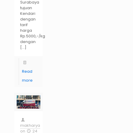
Surabaya
tujuan
Kendari
dengan
tarif
harga
Rp.5000,-/kg
dengan
[…]
Read
more
makharya
on
24