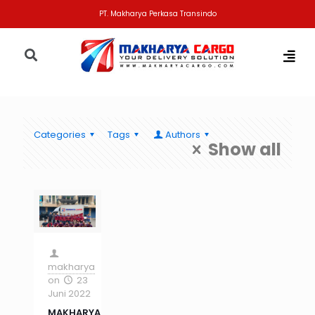
PT. Makharya Perkasa Transindo
Categories
Tags
Authors
Show all
makharya
on
23
Juni 2022
MAKHARYA