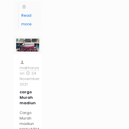
Read
more
makharya
on
24
November
2021
cargo
Murah
madiun
Cargo
Murah
madiun