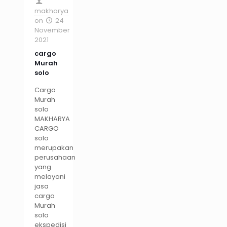
makharya
on
24
November
2021
cargo
Murah
solo
Cargo
Murah
solo
MAKHARYA
CARGO
solo
merupakan
perusahaan
yang
melayani
jasa
cargo
Murah
solo
ekspedisi