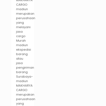
MAKHARYA
CARGO
madiun
merupakan
perusahaan
yang
melayani
jasa
cargo
Murah
madiun
ekspedisi
barang
atau
jasa
pengiriman
barang
Surabaya-
madiun
MAKHARYA
CARGO
merupakan
perusahaan
yang