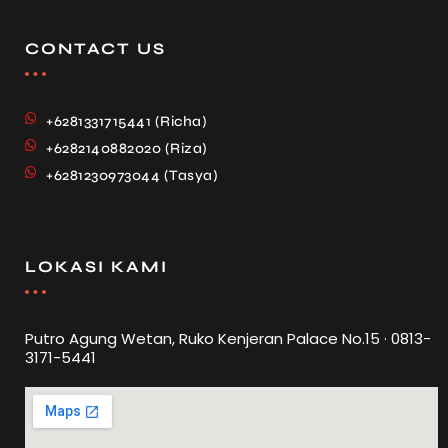
CONTACT US
+6281331715441 (Richa)
+6282140882020 (Riza)
+6281230973044 (Tasya)
LOKASI KAMI
Putro Agung Wetan, Ruko Kenjeran Palace No.15 · 0813-
3171-5441