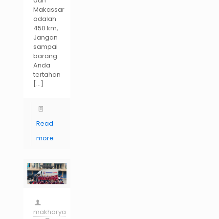
dan
Makassar
adalah
450 km,
Jangan
sampai
barang
Anda
tertahan
[…]
Read
more
makharya