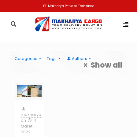
PT. Makharya Perkasa Transindo
Categories
Tags
Authors
Show all
makharya
on
4
Maret
2022