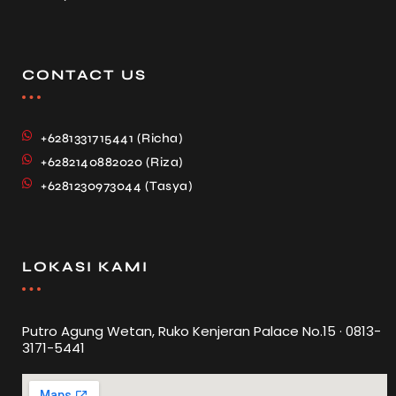
CONTACT US
+6281331715441 (Richa)
+6282140882020 (Riza)
+6281230973044 (Tasya)
LOKASI KAMI
Putro Agung Wetan, Ruko Kenjeran Palace No.15 · 0813-
3171-5441