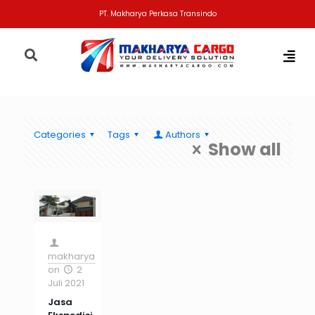
PT. Makharya Perkasa Transindo
Categories
Tags
Authors
Show all
makharya
on
2
Juli 2021
Jasa