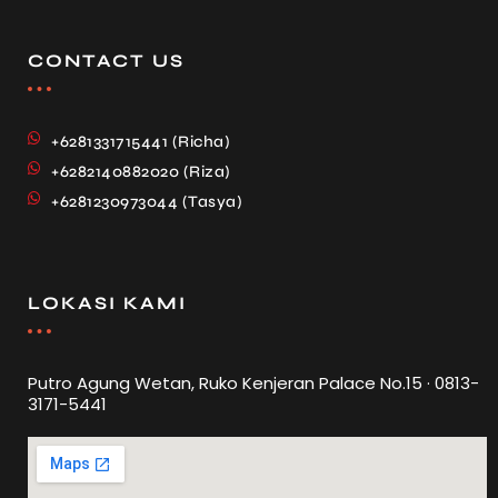
CONTACT US
+6281331715441 (Richa)
+6282140882020 (Riza)
+6281230973044 (Tasya)
LOKASI KAMI
Putro Agung Wetan, Ruko Kenjeran Palace No.15 · 0813-
3171-5441