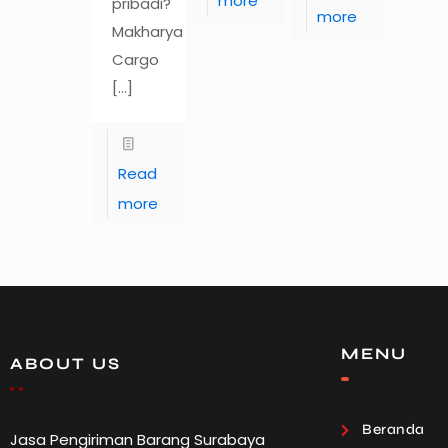
more
pribadi?
more
Makharya
Cargo
[…]
Read
more
MENU
ABOUT US
Beranda
Jasa Pengiriman Barang Surabaya