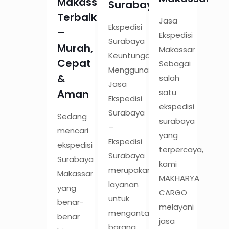
Makassar
Surabaya
Terbaik
Jasa
Ekspedisi
–
Ekspedisi
Surabaya
Murah,
Makassar
Keuntungan
Cepat
Sebagai
Menggunakan
&
salah
Jasa
satu
Aman
Ekspedisi
ekspedisi
Surabaya
Sedang
surabaya
–
mencari
yang
Ekspedisi
ekspedisi
terpercaya,
Surabaya
Surabaya
kami
merupakan
Makassar
MAKHARYA
layanan
yang
CARGO
untuk
benar-
melayani
mengantar
benar
jasa
barang