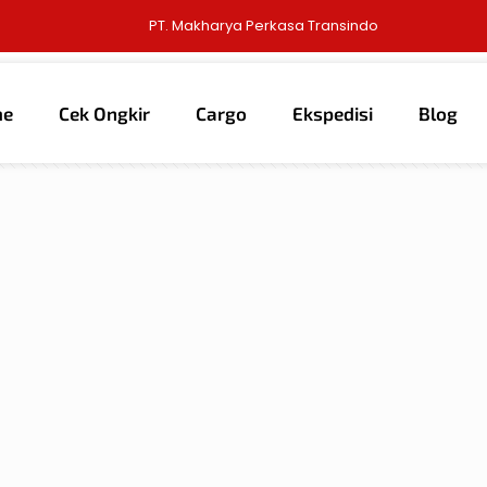
PT. Makharya Perkasa Transindo
me
Cek Ongkir
Cargo
Ekspedisi
Blog
thors