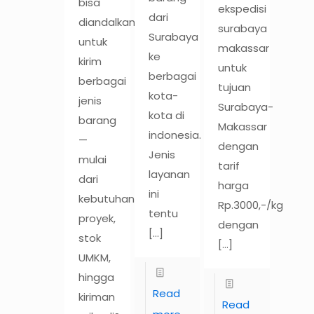
bisa
ekspedisi
dari
diandalkan
surabaya
Surabaya
untuk
makassar
ke
kirim
untuk
berbagai
berbagai
tujuan
kota-
jenis
Surabaya-
kota di
barang
Makassar
indonesia.
—
dengan
Jenis
mulai
tarif
layanan
dari
harga
ini
kebutuhan
Rp.3000,-/kg
tentu
proyek,
dengan
[…]
stok
[…]
UMKM,
hingga
Read
kiriman
Read