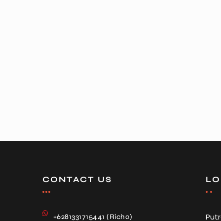
CONTACT US
LO
Put
+6281331715441 (Richa)