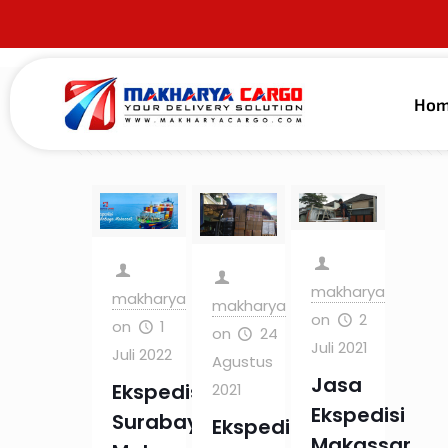
Ho
Filter by
Categories
Tags
Au
makharya
makharya
makharya
on
2
on
1
on
24
Juli 2021
Juli 2022
Agustus
Jasa
Ekspedisi
2021
Ekspedisi
Surabaya
Ekspedisi
Makassar