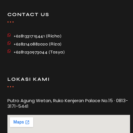
CONTACT US
+6281331715441 (Richa)
+6282140882020 (Riza)
+6281230973044 (Tasya)
LOKASI KAMI
Putro Agung Wetan, Ruko Kenjeran Palace No.15 · 0813-
3171-5441