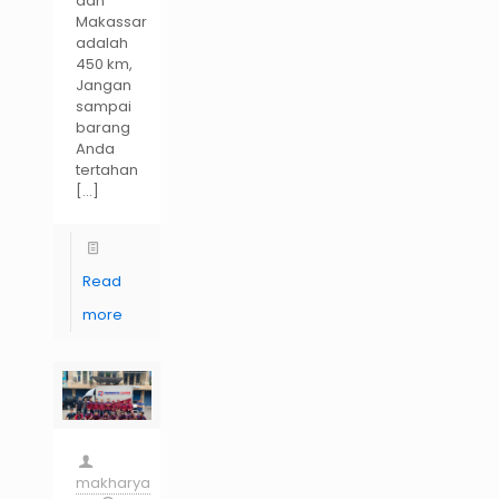
dan
Makassar
adalah
450 km,
Jangan
sampai
barang
Anda
tertahan
[…]
Read
more
makharya