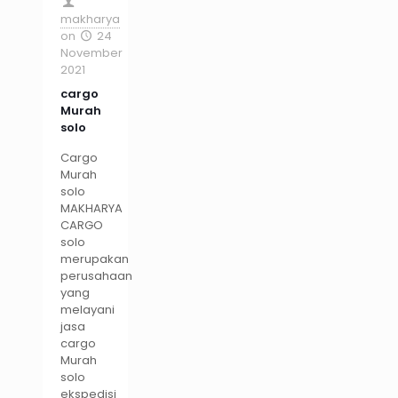
makharya
on
24
November
2021
cargo
Murah
solo
Cargo
Murah
solo
MAKHARYA
CARGO
solo
merupakan
perusahaan
yang
melayani
jasa
cargo
Murah
solo
ekspedisi