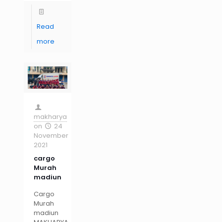
Read
more
makharya
on
24
November
2021
cargo
Murah
madiun
Cargo
Murah
madiun