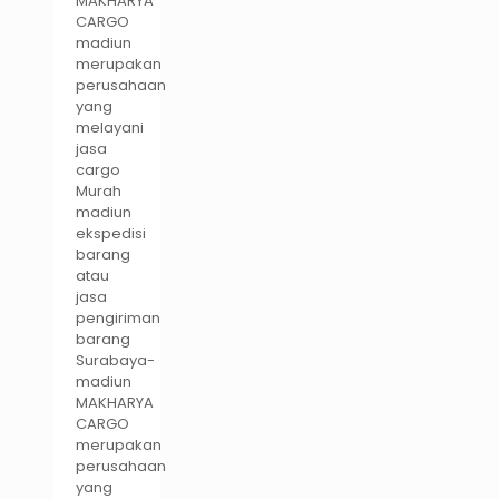
MAKHARYA
CARGO
madiun
merupakan
perusahaan
yang
melayani
jasa
cargo
Murah
madiun
ekspedisi
barang
atau
jasa
pengiriman
barang
Surabaya-
madiun
MAKHARYA
CARGO
merupakan
perusahaan
yang