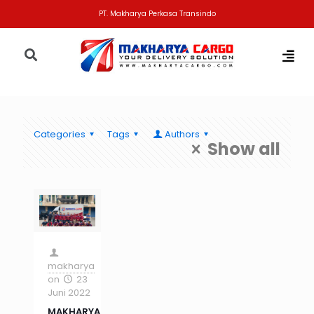
PT. Makharya Perkasa Transindo
Categories
Tags
Authors
Show all
makharya
on
23
Juni 2022
MAKHARYA