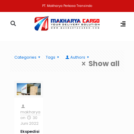
PT. Makharya Perkasa Transindo
Categories
Tags
Authors
Show all
makharya
on
30
Juni 2022
Ekspedisi