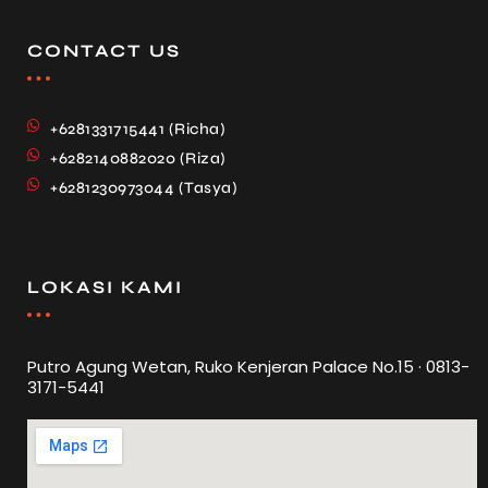
CONTACT US
+6281331715441 (Richa)
+6282140882020 (Riza)
+6281230973044 (Tasya)
LOKASI KAMI
Putro Agung Wetan, Ruko Kenjeran Palace No.15 · 0813-
3171-5441