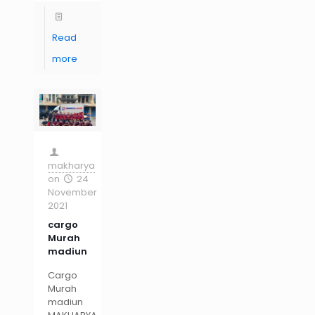
Read
more
makharya
on
24
November
2021
cargo
Murah
madiun
Cargo
Murah
madiun