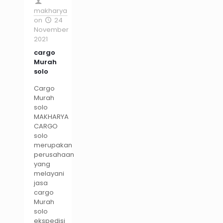
makharya
on
24
November
2021
cargo
Murah
solo
Cargo
Murah
solo
MAKHARYA
CARGO
solo
merupakan
perusahaan
yang
melayani
jasa
cargo
Murah
solo
ekspedisi