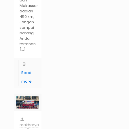
dan
Makassar
adalah
450 km,
Jangan
sampai
barang
Anda
tertahan
[…]
Read
more
makharya