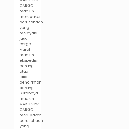
MAKHARYA
CARGO
madiun
merupakan
perusahaan
yang
melayani
jasa
cargo
Murah
madiun
ekspedisi
barang
atau
jasa
pengiriman
barang
Surabaya-
madiun
MAKHARYA
CARGO
merupakan
perusahaan
yang