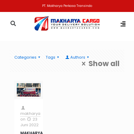
PT. Makharya Perkasa Transindo
Categories
Tags
Authors
Show all
makharya
on
23
Juni 2022
MAKHARYA