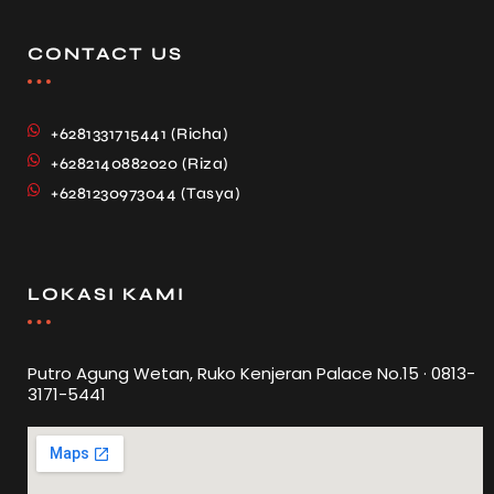
CONTACT US
+6281331715441 (Richa)
+6282140882020 (Riza)
+6281230973044 (Tasya)
LOKASI KAMI
Putro Agung Wetan, Ruko Kenjeran Palace No.15 · 0813-
3171-5441