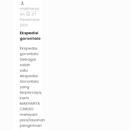
makharya
on
27
Desember
2021
Ekspedisi
gorontalo
Ekspedisi
gorontalo
Sebagai
salah
satu
ekspedisi
Gorontalo
yang
terpercaya,
kami
MAKHARYA
CARGO
melayani
jasa/layanan
pengiriman