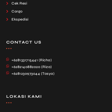
Cek Resi
Cargo
Ekspedisi
CONTACT US
+6281331715441 (Richa)
+6282140882020 (Riza)
+6281230973044 (Tasya)
LOKASI KAMI