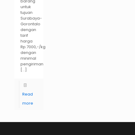
barang
untuk
tujuan
Surabaya-
Gorontalo
dengan
tarif
harga
Rp.7000,-/kg
dengan
minimal
pengiriman
[…]
Read
more