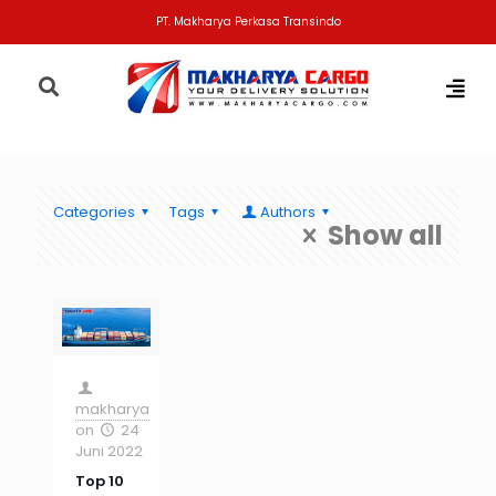
PT. Makharya Perkasa Transindo
Categories
Tags
Authors
Show all
makharya
on
24
Juni 2022
Top 10